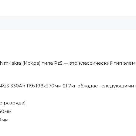
him-Iskra (Искра) типа PzS — это классический тип эл
 6PzS 330Ah 119x198x370мм 21,7кг обладает следующими
ке разряда)
340мм
70мм