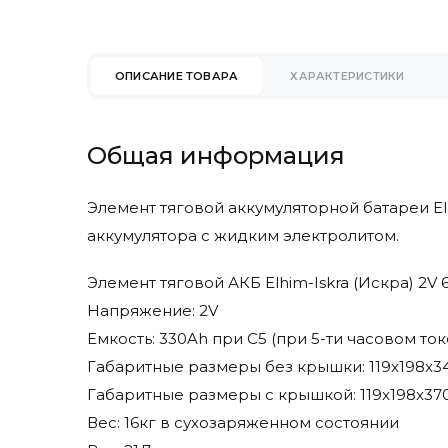
Eureka
Faam
Factory Cat
ОПИСАНИЕ ТОВАРА
ХАРАКТЕРИСТИКИ
Fimap
Fiorentini
Gaz Lomain
Общая информация
Genesis
Ghibli & Wirbel
Элемент тяговой аккумуляторной батареи El
Goldencell
аккумулятора с жидким электролитом.
Hangcha
Hawker
Элемент тяговой АКБ Elhim-Iskra (Искра) 2V
Heli
Напряжение: 2V
Hydrofill
Емкость: 330Ah при С5 (при 5-ти часовом то
Hyster
Габаритные размеры без крышки: 119x198x
Hyundai
Габаритные размеры с крышкой: 119x198x3
Ipc Gansow
Вес: 16кг в сухозаряженном состоянии
Ironclad