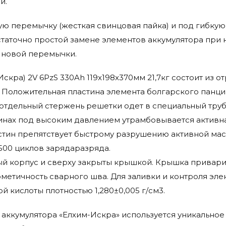
и.
ю перемычку (жесткая свинцовая пайка) и под гибкую
таточно простой замене элементов аккумулятора при 
 новой перемычки.
(Искра) 2V 6PzS 330Ah 119x198x370мм 21,7кг состоит из 
. Положительная пластина элемента болгарского панци
отдельный стержень решетки одет в специальный тру
инах под высоким давлением утрамбовывается активна
тин препятствует быстрому разрушению активной мас
500 циклов зарядаразряда.
й корпус и сверху закрыты крышкой. Крышка приварив
метичность сварного шва. Для заливки и контроля эле
 кислоты плотностью 1,280±0,005 г/см3.
аккумулятора «Елхим-Искра» используется уникальное 