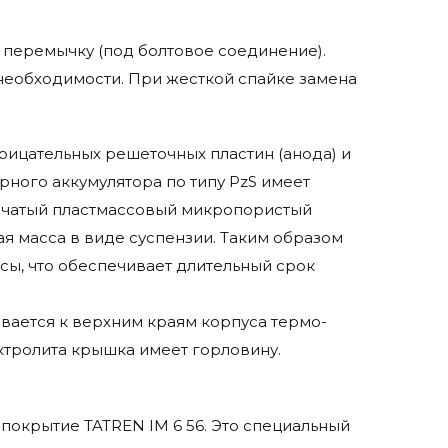
 перемычку (под болтовое соединение).
необходимости. При жесткой спайке замена
отрицательных решеточных пластин (анода) и
рного аккумулятора по типу PzS имеет
бчатый пластмассовый микропористый
я масса в виде суспензии. Таким образом
сы, что обеспечивает длительный срок
ается к верхним краям корпуса термо-
ктролита крышка имеет горловину.
покрытие TATREN IM 6 56. Это специальный