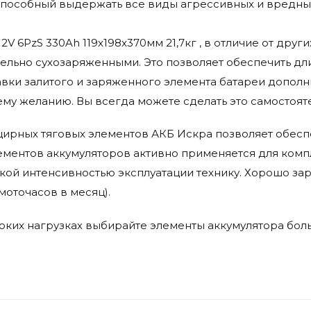
пособный выдержать все виды агрессивных и вредных
 2V 6PzS 330Ah 119x198x370мм 21,7кг , в отличие от др
ьно сухозаряженными. Это позволяет обеспечить дли
авки залитого и заряженного элемента батареи дополн
му желанию. Вы всегда можете сделать это самостоят
ирных тяговых элементов АКБ Искра позволяет обесп
лементов аккумуляторов активно применяется для ком
ой интенсивностью эксплуатации технику. Хорошо зар
моточасов в месяц).
соких нагрузках выбирайте элементы аккумулятора бо