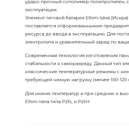
ударо-прочный сополимер полипропилен, с
эксплуатации.
Элемент тяговой батарея Elhim-Iskra (Искра)
поставляется отформованнымии предварител
ресурса до ввода в эксплуатацию. Для пост
электролита и уравнительный заряд по ваше
Современная технология изготовления панц
стабильности к саморазряду. Данный тип э
классические температурные режимы с низк
требующей низкую нагрузку (менее 100-120 
Для низких температур и при средних и вы
Elhim-Iskra типа PzSL и PzSH.