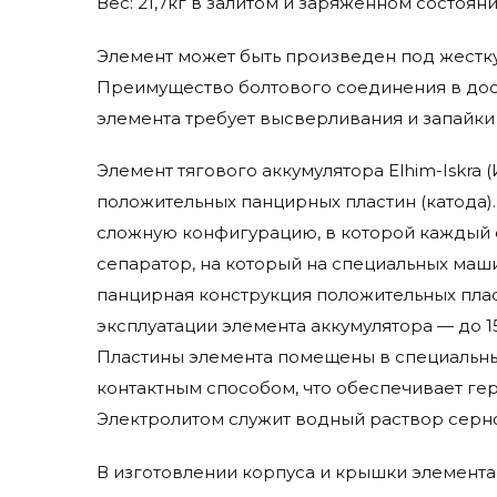
Вес: 21,7кг в залитом и заряженном состояни
Jungheinrich
Karcher
Элемент может быть произведен под жестку
Kent Euroclean
Преимущество болтового соединения в дос
Komatsu
элемента требует высверливания и запайки
Lavor Pro
Life Iq
Элемент тягового аккумулятора Elhim-Iskra 
Lifetech
положительных панцирных пластин (катода)
Linde
сложную конфигурацию, в которой каждый 
Micropower
сепаратор, на который на специальных маш
Mid-Central
панцирная конструкция положительных плас
Trojan
эксплуатации элемента аккумулятора — до 1
Пластины элемента помещены в специальны
контактным способом, что обеспечивает гер
Электролитом служит водный раствор серной
В изготовлении корпуса и крышки элемента 