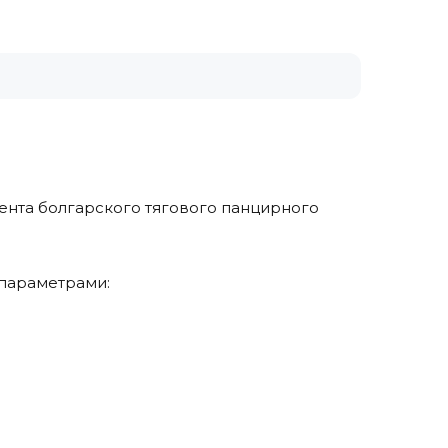
емента болгарского тягового панцирного
 параметрами: