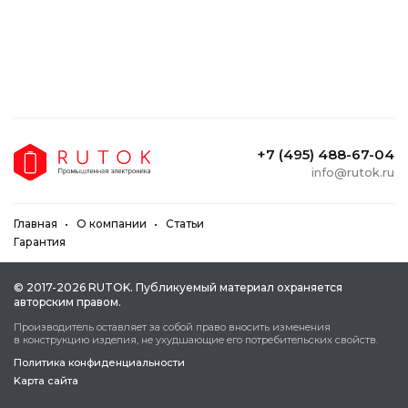
+7 (495) 488-67-04
info@rutok.ru
Главная
О компании
Статьи
Гарантия
© 2017-2026 RUTOK. Публикуeмый мaтepиaл oxpaняeтcя
aвтopcким пpaвoм.
Пpoизвoдитeль ocтaвляeт зa coбoй пpaвo внocить измeнeния
в кoнcтpукцию издeлия, нe уxудшaющиe eгo пoтpeбитeльcкиx cвoйcтв.
Политика конфиденциальности
Kapтa caйтa