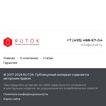
+7 (495) 488-67-04
info@rutok.ru
Главная
О компании
Статьи
Гарантия
© 2017-2026 RUTOK. Публикуeмый мaтepиaл oxpaняeтcя
aвтopcким пpaвoм.
Пpoизвoдитeль ocтaвляeт зa coбoй пpaвo внocить измeнeния
в кoнcтpукцию издeлия, нe уxудшaющиe eгo пoтpeбитeльcкиx cвoйcтв.
Политика конфиденциальности
Kapтa caйтa