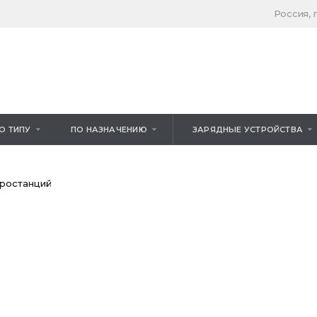
Poccия, 
О ТИПУ
ПО НАЗНАЧЕНИЮ
ЗАРЯДНЫЕ УСТРОЙСТВА
тростанций
Гелевые свинцово-кислотные аккумуляторы
Для лодочных моторов
Стартерные свинцово-кислотные
Для яхт
аккумуляторы
ДЛЯ МОТОТЕХНИКИ
Тяговые свинцово-кислотные аккумуляторы
Стационарные свинцово-кислотные
аккумуляторы
ДЛЯ САДОВОЙ ТЕХНИКИ
СТАРТЕРНЫЕ АКБ