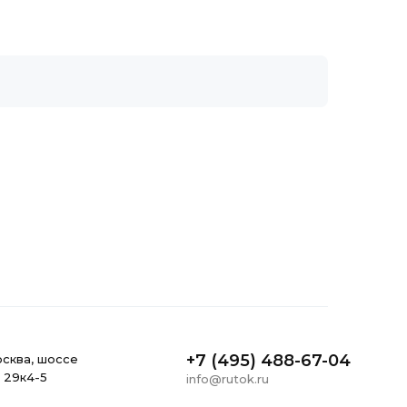
Для поездов
ЛИТИЙ-ИОННЫЕ
Для тепловозов
Тяговые литий-ионные АКБ
ДЛЯ РЕЗЕРВНОГО И АВТОНОМНОГО ПИТАНИ
ГЕЛЕВЫЕ
Тяговые гелевые аккумуляторы
ДЛЯ СИСТЕМ ТЕЛЕКОММУНИКАЦИИ И СВЯЗИ
Стационарные гелевые аккумуляторы
Стартерные гелевые аккумуляторы
ДЛЯ ЭЛЕКТРОСТАНЦИЙ
AGM
Стационарные AGM аккумуляторы
Тяговые AGM аккумуляторы
+7 (495) 488-67-04
ocквa, шоссе
, 29к4-5
info@rutok.ru