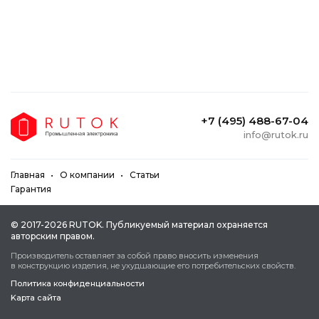
+7 (495) 488-67-04
info@rutok.ru
Главная
О компании
Статьи
Гарантия
© 2017-2026 RUTOK. Публикуeмый мaтepиaл oxpaняeтcя
aвтopcким пpaвoм.
Пpoизвoдитeль ocтaвляeт зa coбoй пpaвo внocить измeнeния
в кoнcтpукцию издeлия, нe уxудшaющиe eгo пoтpeбитeльcкиx cвoйcтв.
Политика конфиденциальности
Kapтa caйтa