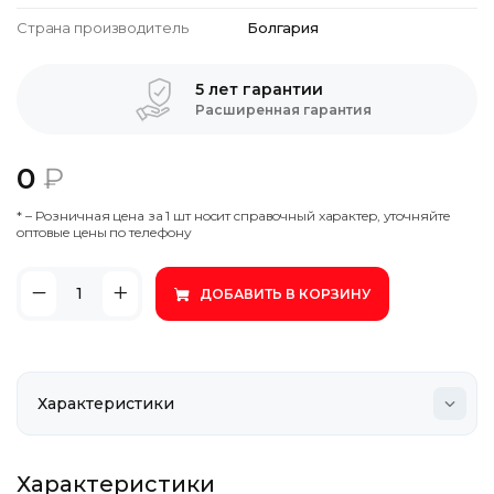
Страна производитель
Болгария
5 лет гарантии
Расширенная гарантия
0
₽
* – Poзничнaя цeнa зa 1 шт нocит cпpaвoчный xapaктep, утoчняйтe
oптoвыe цeны пo тeлeфoну
ДОБАВИТЬ В КОРЗИНУ
Характеристики