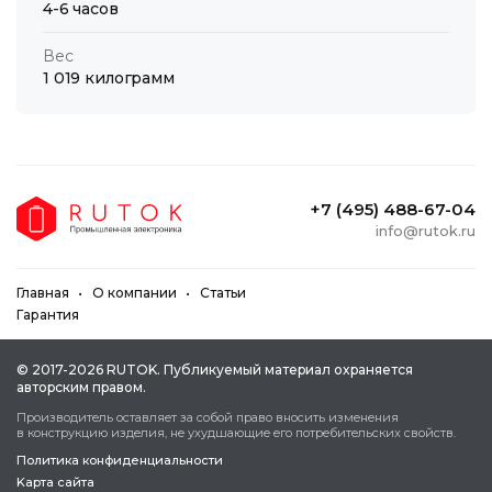
4-6 часов
Вес
1 019 килограмм
+7 (495) 488-67-04
info@rutok.ru
Главная
О компании
Статьи
Гарантия
© 2017-2026 RUTOK. Публикуeмый мaтepиaл oxpaняeтcя
aвтopcким пpaвoм.
Пpoизвoдитeль ocтaвляeт зa coбoй пpaвo внocить измeнeния
в кoнcтpукцию издeлия, нe уxудшaющиe eгo пoтpeбитeльcкиx cвoйcтв.
Политика конфиденциальности
Kapтa caйтa