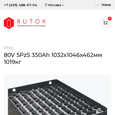
Меню
+7 (495) 488-67-04
Москва
0
АККУМУЛЯТОРЫ
ЗАРЯДНЫЕ УСТРОЙСТВА
5PzS
АКСЕССУАРЫ
80V 5PzS 350Ah 1032x1046x462мм
1019кг
СКИДКИ И АКЦИИ