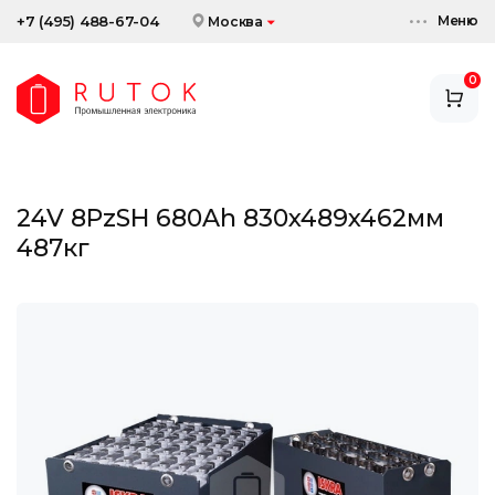
Меню
+7 (495) 488-67-04
Москва
0
АККУМУЛЯТОРЫ
ЗАРЯДНЫЕ УСТРОЙСТВА
24V 8PzSH 680Ah 830x489x462мм
АКСЕССУАРЫ
487кг
СКИДКИ И АКЦИИ