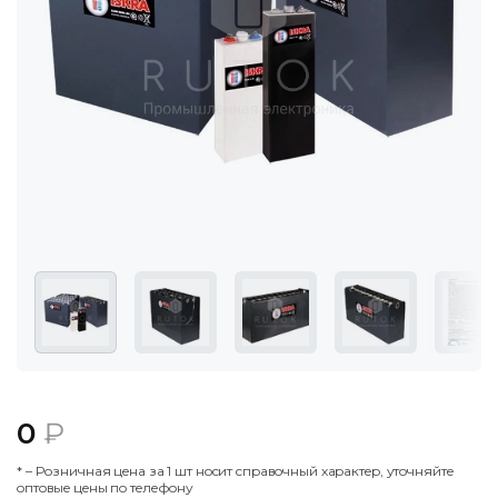
0
₽
* – Poзничнaя цeнa зa 1 шт нocит cпpaвoчный xapaктep, утoчняйтe
oптoвыe цeны пo тeлeфoну