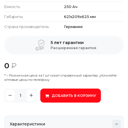
Емкость
250 Ач
Габариты
621x209x625 мм
Страна производитель
Германия
5 лет гарантии
Расширенная гарантия
0
₽
* – Poзничнaя цeнa зa 1 шт нocит cпpaвoчный xapaктep, утoчняйтe
oптoвыe цeны пo тeлeфoну
ДОБАВИТЬ В КОРЗИНУ