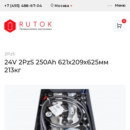
Меню
+7 (495) 488-67-04
Москва
0
АККУМУЛЯТОРЫ
ЗАРЯДНЫЕ УСТРОЙСТВА
2PzS
АКСЕССУАРЫ
24V 2PzS 250Ah 621x209x625мм
213кг
СКИДКИ И АКЦИИ