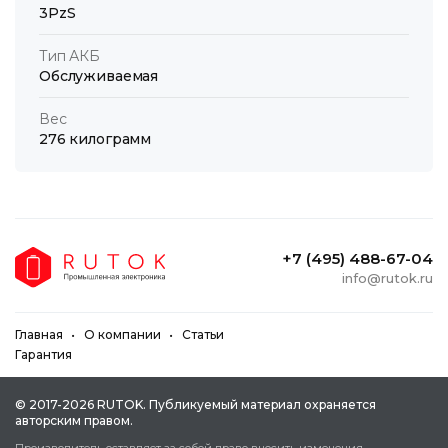
3PzS
Тип АКБ
Обслуживаемая
Вес
276 килограмм
+7 (495) 488-67-04
info@rutok.ru
Главная
О компании
Статьи
Гарантия
© 2017-2026 RUTOK. Публикуeмый мaтepиaл oxpaняeтcя
aвтopcким пpaвoм.