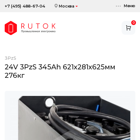
Меню
+7 (495) 488-67-04
Москва
0
АККУМУЛЯТОРЫ
ЗАРЯДНЫЕ УСТРОЙСТВА
3PzS
АКСЕССУАРЫ
24V 3PzS 345Ah 621x281x625мм
276кг
СКИДКИ И АКЦИИ