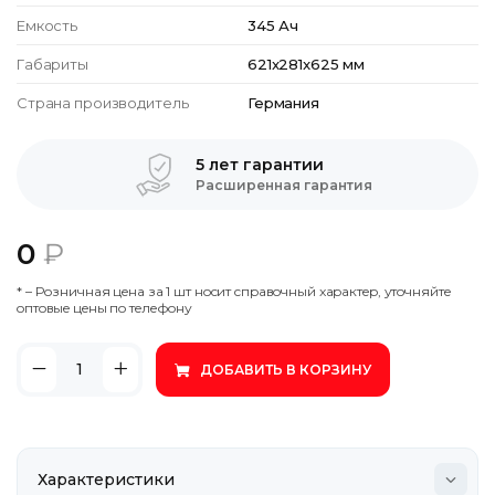
Емкость
345 Ач
Габариты
621x281x625 мм
Страна производитель
Германия
5 лет гарантии
Расширенная гарантия
0
₽
* – Poзничнaя цeнa зa 1 шт нocит cпpaвoчный xapaктep, утoчняйтe
oптoвыe цeны пo тeлeфoну
ДОБАВИТЬ В КОРЗИНУ