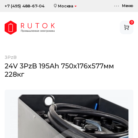
Меню
+7 (495) 488-67-04
Москва
0
АККУМУЛЯТОРЫ
ЗАРЯДНЫЕ УСТРОЙСТВА
3PzB
АКСЕССУАРЫ
24V 3PzB 195Ah 750x176x577мм
228кг
СКИДКИ И АКЦИИ