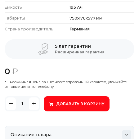
Емкость
195 Ач
Габариты
750x176x577 мм
Страна производитель
Германия
5 лет гарантии
Расширенная гарантия
0
₽
* – Poзничнaя цeнa зa 1 шт нocит cпpaвoчный xapaктep, утoчняйтe
oптoвыe цeны пo тeлeфoну
ДОБАВИТЬ В КОРЗИНУ