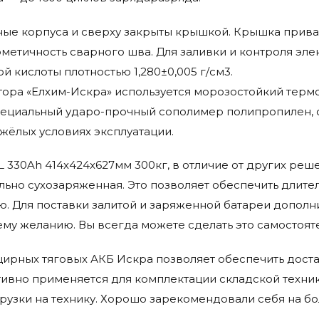
ые корпуса и сверху закрыты крышкой. Крышка прива
метичность сварного шва. Для заливки и контроля эле
 кислоты плотностью 1,280±0,005 г/см3.
тора «Елхим-Искра» используется морозостойкий тер
специальный ударо-прочный сополимер полипропилен,
жёлых условиях эксплуатации.
zSL 330Ah 414x424x627мм 300кг, в отличие от других ре
ьно сухозаряженная. Это позволяет обеспечить длител
ю. Для поставки залитой и заряженной батареи дополн
му желанию. Вы всегда можете сделать это самостоят
ирных тяговых АКБ Искра позволяет обеспечить доста
ктивно применяется для комплектации складской техн
рузки на технику. Хорошо зарекомендовали себя на б