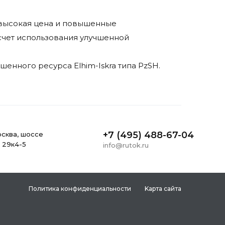
невысокая цена и повышенные
 счет использования улучшенной
енного ресурса Elhim-Iskra типа PzSH.
+7 (495) 488-67-04
ocквa, шоссе
, 29к4-5
info@rutok.ru
Политика конфиденциальности
Kapтa caйтa