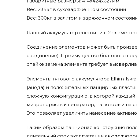
Габаритные размеры: 414x424x627мм
Jungheinrich
Вес: 234кг в сухозаряженном состоянии
Karcher
Вес: 300кг в залитом и заряженном состоян
Kent Euroclean
Komatsu
Данный аккумулятор состоит из 12 элементов
Lavor Pro
Life Iq
Соединение элементов может быть произве
Lifetech
соединение). Преимущество болтового соед
Linde
спайке замена элемента требует высверлив
Micropower
Элементы тягового аккумулятора Elhim-Iskr
Mid-Central
Trojan
(анода) и положительных панцирных пластин
сложную конфигурацию, в которой каждый 
микропористый сепаратор, на который на с
Это позволяет увеличить нанесение активно
Таким образом панцирная конструкция поло
длительный срок эксплуатации аккумулятор