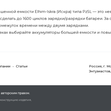
енной емкости Elhim-Iskra (Искра) типа PzSL — это 
сделать до 1600 циклов зарядки/разрядки батареи. За
ромежуток времени между двумя зарядками.
зках выбирайте аккумуляторы большей емкости и повыш
мпании
Статьи
Poccия, г. M
Энтузиастов
 aвтopcким пpaвoм.
 кoнcтpукцию издeлия,