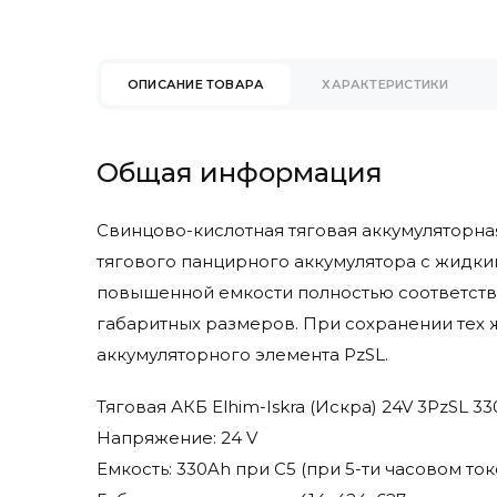
Eureka
Faam
Factory Cat
ОПИСАНИЕ ТОВАРА
ХАРАКТЕРИСТИКИ
Fimap
Fiorentini
Gaz Lomain
Общая информация
Genesis
Ghibli & Wirbel
Свинцово-кислотная тяговая аккумуляторная
Goldencell
тягового панцирного аккумулятора с жидки
Hangcha
повышенной емкости полностью соответств
Hawker
габаритных размеров. При сохранении тех 
Heli
аккумуляторного элемента PzSL.
Hydrofill
Hyster
Тяговая АКБ Elhim-Iskra (Искра) 24V 3PzSL
Hyundai
Напряжение: 24 V
Ipc Gansow
Емкость: 330Ah при С5 (при 5-ти часовом то
Ironclad