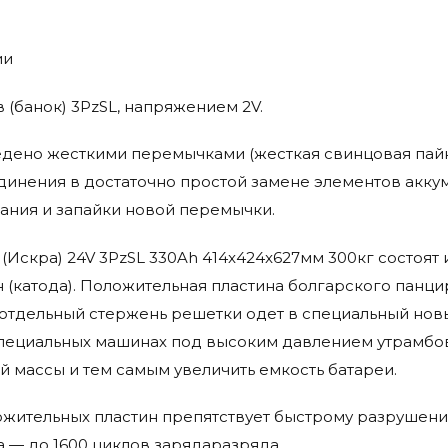
ии
 (банок) 3PzSL, напряжением 2V.
дено жесткими перемычками (жесткая свинцовая пайк
инения в достаточно простой замене элементов акку
ания и запайки новой перемычки.
a (Искра) 24V 3PzSL 330Ah 414x424x627мм 300кг состоя
 (катода). Положительная пластина болгарского панци
отдельный стержень решетки одет в специальный нов
пециальных машинах под высоким давлением утрамбов
й массы и тем самым увеличить емкость батареи.
жительных пластин препятствует быстрому разрушени
а — до 1600 циклов зарядаразряда.