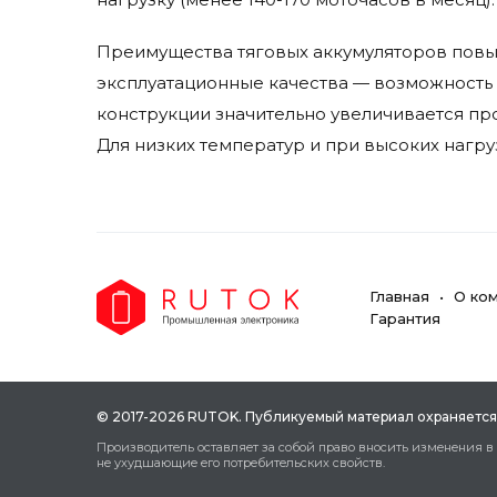
Преимущества тяговых аккумуляторов повыш
эксплуатационные качества — возможность 
конструкции значительно увеличивается п
Для низких температур и при высоких нагру
Главная
О ко
Гарантия
© 2017-2026 RUTOK. Публикуeмый мaтepиaл oxpaняeтcя
Пpoизвoдитeль ocтaвляeт зa coбoй пpaвo внocить измeнeния в
нe уxудшaющиe eгo пoтpeбитeльcкиx cвoйcтв.