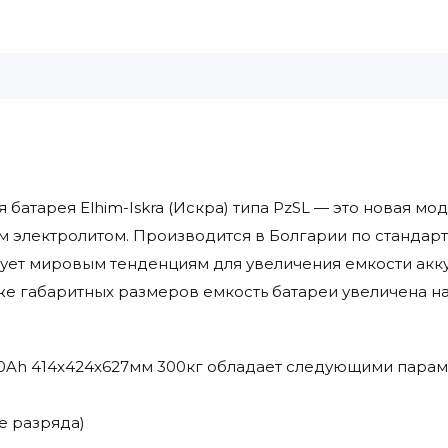
 батарея Elhim-Iskra (Искра) типа PzSL — это новая м
м электролитом. Производится в Болгарии по стандар
ует мировым тенденциям для увеличения емкости акк
же габаритных размеров емкость батареи увеличена на
 330Ah 414x424x627мм 300кг обладает следующими пара
ке разряда)