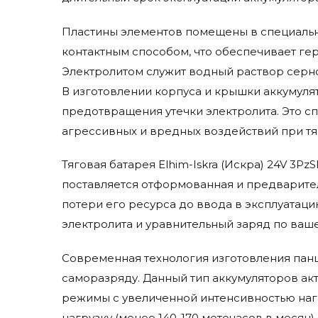
Пластины элементов помещены в специальн
контактным способом, что обеспечивает гер
Электролитом служит водный раствор серной
В изготовлении корпуса и крышки аккумуля
предотвращения утечки электролита. Это 
агрессивных и вредных воздействий при тя
Тяговая батарея Elhim-Iskra (Искра) 24V 3P
поставляется отформованная и предварител
потери его ресурса до ввода в эксплуатаци
электролита и уравнительный заряд по ваше
Современная технология изготовления панц
саморазряду. Данный тип аккумуляторов а
режимы с увеличенной интенсивностью наг
нагрузку (менее 140-170 моточасов в месяц).