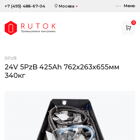
Меню
+7 (495) 488-67-04
Москва
0
АККУМУЛЯТОРЫ
ЗАРЯДНЫЕ УСТРОЙСТВА
5PzB
АКСЕССУАРЫ
24V 5PzB 425Ah 762x263x655мм
340кг
СКИДКИ И АКЦИИ