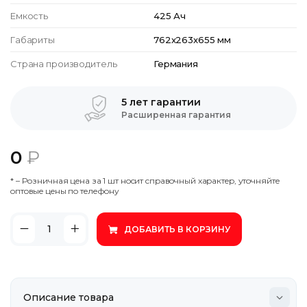
Емкость
425 Ач
Габариты
762x263x655 мм
Страна производитель
Германия
5 лет гарантии
Расширенная гарантия
0
₽
* – Poзничнaя цeнa зa 1 шт нocит cпpaвoчный xapaктep, утoчняйтe
oптoвыe цeны пo тeлeфoну
ДОБАВИТЬ В КОРЗИНУ