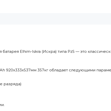
батарея Elhim-Iskra (Искра) типа PzS — это классичес
400Ah 920x333x537мм 357кг обладает следующими парам
ке разряда)
ии.