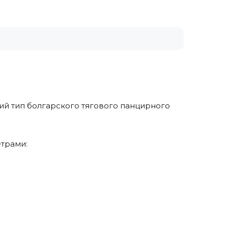
кий тип болгарского тягового панцирного
етрами: