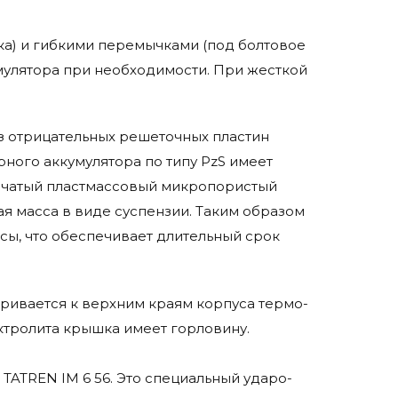
а) и гибкими перемычками (под болтовое
мулятора при необходимости. При жесткой
 из отрицательных решеточных пластин
рного аккумулятора по типу PzS имеет
бчатый пластмассовый микропористый
я масса в виде суспензии. Таким образом
сы, что обеспечивает длительный срок
ривается к верхним краям корпуса термо-
ктролита крышка имеет горловину.
TATREN IM 6 56. Это специальный ударо-