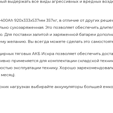
ый выдержать все виды агрессивных и вредных возде
zS 400Ah 920x333x537мм 357кг, в отличие от других реш
ьно сухозаряженная. Это позволяет обеспечить длител
ю. Для поставки залитой и заряженной батареи дополн
му желанию. Вы всегда можете сделать это самостоят
ирных тяговых АКБ Искра позволяет обеспечить доста
тивно применяется для комплектации складской техни
остью эксплуатации технику. Хорошо зарекомендовали
 месяц).
оких нагрузках выбирайте аккумуляторы большей емкос