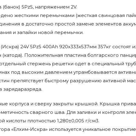
 (банок) 5PzS, напряжением 2V.
дено жесткими перемычками (жесткая свинцовая пайк
инения в достаточно простой замене элементов акку
ания и запайки новой перемычки.
a (Искра) 24V 5PzS 400Ah 920x333x537мм 357кг состоят
 (катода). Положительная пластина болгарского панци
отдельный стержень решетки одет в специальный тру
инах под высоким давлением утрамбовывается активна
тин препятствует быстрому разрушению активной мас
в зарядаразряда.
ые корпуса и сверху закрыты крышкой. Крышка прива
метичность сварного шва. Для заливки и контроля эле
 кислоты плотностью 1,280±0,005 г/см3.
ора «Елхим-Искра» используется уникальное покрытие 