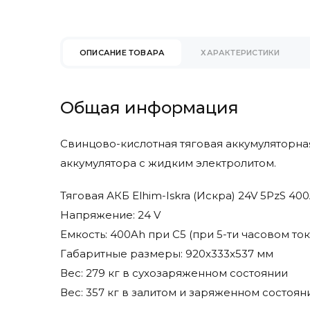
Eureka
Faam
Factory Cat
ОПИСАНИЕ ТОВАРА
ХАРАКТЕРИСТИКИ
Fimap
Fiorentini
Gaz Lomain
Общая информация
Genesis
Ghibli & Wirbel
Свинцово-кислотная тяговая аккумуляторная 
Goldencell
аккумулятора с жидким электролитом.
Hangcha
Hawker
Тяговая АКБ Elhim-Iskra (Искра) 24V 5PzS 
Heli
Напряжение: 24 V
Hydrofill
Емкость: 400Ah при С5 (при 5-ти часовом то
Hyster
Габаритные размеры: 920x333x537 мм
Hyundai
Вес: 279 кг в сухозаряженном состоянии
Ipc Gansow
Вес: 357 кг в залитом и заряженном состоян
Ironclad