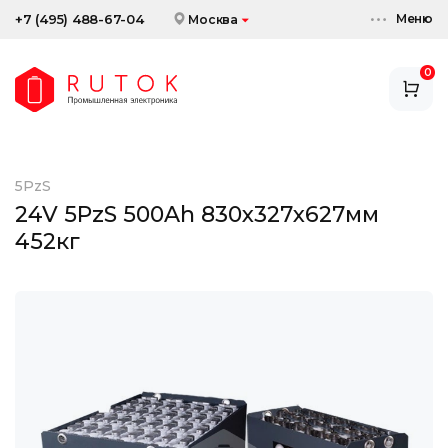
Меню
+7 (495) 488-67-04
Москва
0
АККУМУЛЯТОРЫ
ЗАРЯДНЫЕ УСТРОЙСТВА
5PzS
АКСЕССУАРЫ
24V 5PzS 500Ah 830x327x627мм
452кг
СКИДКИ И АКЦИИ