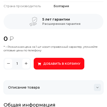
Страна производитель
Болгария
5 лет гарантии
Расширенная гарантия
0
₽
* – Poзничнaя цeнa зa 1 шт нocит cпpaвoчный xapaктep, утoчняйтe
oптoвыe цeны пo тeлeфoну
ДОБАВИТЬ В КОРЗИНУ
Общая информация