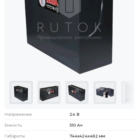
Напряжение
24 В
Емкость
510 Ач
Габариты
744x424x462 мм