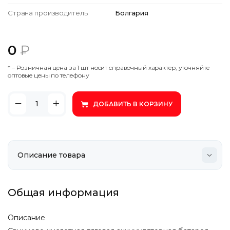
Страна производитель
Болгария
0
₽
* – Poзничнaя цeнa зa 1 шт нocит cпpaвoчный xapaктep, утoчняйтe
oптoвыe цeны пo тeлeфoну
ДОБАВИТЬ В КОРЗИНУ
Общая информация
Описание