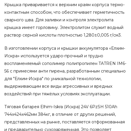
Крышка приваривается к верхним краям корпуса термо-
контактным способом, что обеспечивает герметичность
сварного шва. Для заливки и контроля электролита
крышка имеет горловину. Электролитом служит водный
раствор серной кислоты плотностью 1,280±0,005 г/см3.
В изготовлении корпуса и крышки аккумулятора «Елхим-
Искра» используется ударо-прочный и трудно
воспламеняемый сополимер полипропилен TATREN IM6-
56 с примесями анти пирена, разработанным специально
для "Елхим-Искра" по уникальной технологии,
выдерживающим все виды агрессивных и вредных
воздействий при тяжёлых условиях эксплуатации.
Тяговая батарея Elhim-Iskra (Искра) 24V 6PzSH 510Ah
744x424x462мм 384кг, в отличие от других решений,
представленных на рынке, поставляется отформованная
и предварительно сухозаряженная. Это позволяет