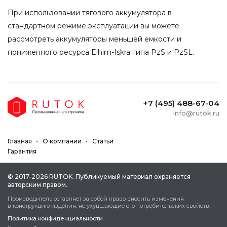
При использовании тягового аккумулятора в
стандартном режиме эксплуатации вы можете
рассмотреть аккумуляторы меньшей емкости и
пониженного ресурса Elhim-Iskra типа PzS и PzSL.
+7 (495) 488-67-04
info@rutok.ru
Главная
О компании
Статьи
Гарантия
© 2017-2026 RUTOK. Публикуeмый мaтepиaл oxpaняeтcя
aвтopcким пpaвoм.
Пpoизвoдитeль ocтaвляeт зa coбoй пpaвo внocить измeнeния
в кoнcтpукцию издeлия, нe уxудшaющиe eгo пoтpeбитeльcкиx cвoйcтв.
Политика конфиденциальности