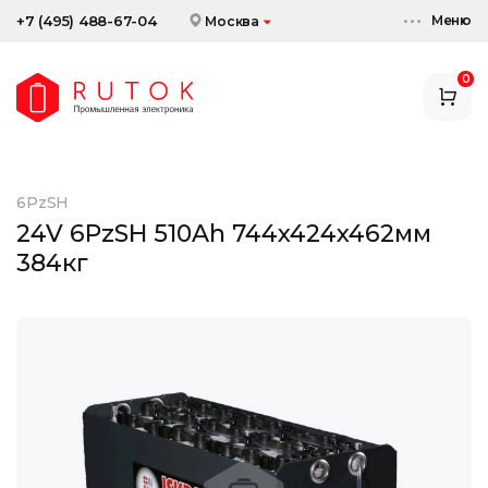
Меню
+7 (495) 488-67-04
Москва
0
АККУМУЛЯТОРЫ
ЗАРЯДНЫЕ УСТРОЙСТВА
6PzSH
АКСЕССУАРЫ
24V 6PzSH 510Ah 744x424x462мм
384кг
СКИДКИ И АКЦИИ