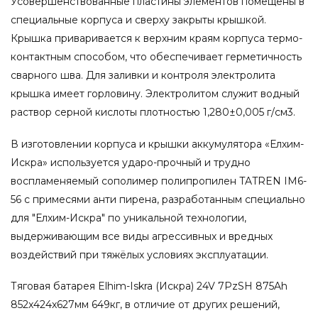
Усовершенствованные пластины элементов помещены в
специальные корпуса и сверху закрыты крышкой.
Крышка приваривается к верхним краям корпуса термо-
контактным способом, что обеспечивает герметичность
сварного шва. Для заливки и контроля электролита
крышка имеет горловину. Электролитом служит водный
раствор серной кислоты плотностью 1,280±0,005 г/см3.
В изготовлении корпуса и крышки аккумулятора «Елхим-
Искра» используется ударо-прочный и трудно
воспламеняемый сополимер полипропилен TATREN IM6-
56 с примесями анти пирена, разработанным специально
для "Елхим-Искра" по уникальной технологии,
выдерживающим все виды агрессивных и вредных
воздействий при тяжёлых условиях эксплуатации.
Тяговая батарея Elhim-Iskra (Искра) 24V 7PzSH 875Ah
852x424x627мм 649кг, в отличие от других решений,