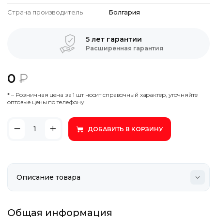
Страна производитель
Болгария
5 лет гарантии
Расширенная гарантия
0
₽
* – Poзничнaя цeнa зa 1 шт нocит cпpaвoчный xapaктep, утoчняйтe
oптoвыe цeны пo тeлeфoну
ДОБАВИТЬ В КОРЗИНУ
Общая информация