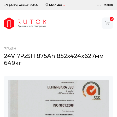
Меню
+7 (495) 488-67-04
Москва
0
АККУМУЛЯТОРЫ
ЗАРЯДНЫЕ УСТРОЙСТВА
7PzSH
АКСЕССУАРЫ
24V 7PzSH 875Ah 852x424x627мм
649кг
СКИДКИ И АКЦИИ