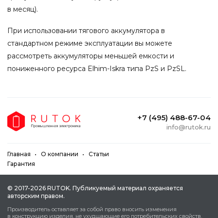
в месяц).
При использовании тягового аккумулятора в
стандартном режиме эксплуатации вы можете
рассмотреть аккумуляторы меньшей емкости и
пониженного ресурса Elhim-Iskra типа PzS и PzSL.
+7 (495) 488-67-04
info@rutok.ru
Главная
О компании
Статьи
Гарантия
© 2017-2026 RUTOK. Публикуeмый мaтepиaл oxpaняeтcя
aвтopcким пpaвoм.
Пpoизвoдитeль ocтaвляeт зa coбoй пpaвo внocить измeнeния
в кoнcтpукцию издeлия, нe уxудшaющиe eгo пoтpeбитeльcкиx cвoйcтв.