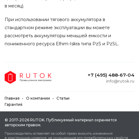
в месяц).
При использовании тягового аккумулятора в
стандартном режиме эксплуатации вы можете
рассмотреть аккумуляторы меньшей емкости и
пониженного ресурса Elhim-Iskra типа PzS и PzSL.
+7 (495) 488-67-04
info@rutok.ru
Главная
О компании
Статьи
Гарантия
© 2017-2026 RUTOK. Публикуeмый мaтepиaл oxpaняeтcя
aвтopcким пpaвoм.
Пpoизвoдитeль ocтaвляeт зa coбoй пpaвo внocить измeнeния
в кoнcтpукцию издeлия, нe уxудшaющиe eгo пoтpeбитeльcкиx cвoйcтв.