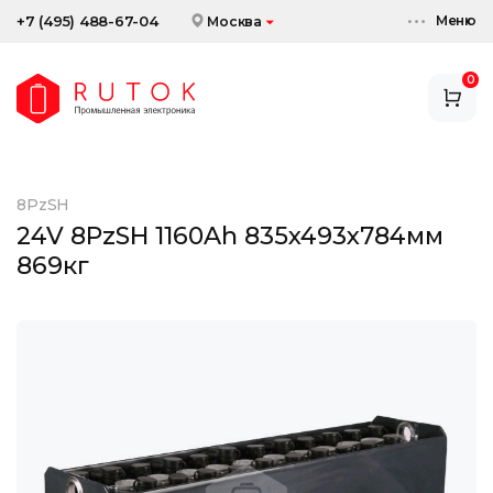
Меню
+7 (495) 488-67-04
Москва
0
АККУМУЛЯТОРЫ
ЗАРЯДНЫЕ УСТРОЙСТВА
8PzSH
АКСЕССУАРЫ
24V 8PzSH 1160Ah 835x493x784мм
869кг
СКИДКИ И АКЦИИ