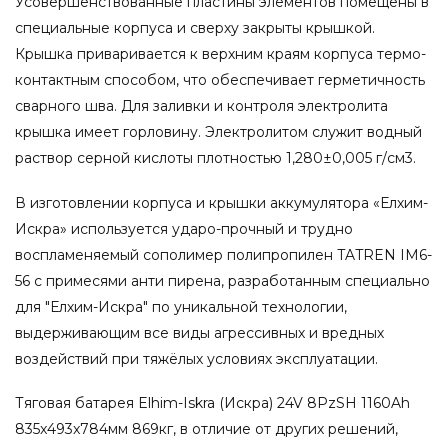
Усовершенствованные пластины элементов помещены в
специальные корпуса и сверху закрыты крышкой.
Крышка приваривается к верхним краям корпуса термо-
контактным способом, что обеспечивает герметичность
сварного шва. Для заливки и контроля электролита
крышка имеет горловину. Электролитом служит водный
раствор серной кислоты плотностью 1,280±0,005 г/см3.
В изготовлении корпуса и крышки аккумулятора «Елхим-
Искра» используется ударо-прочный и трудно
воспламеняемый сополимер полипропилен TATREN IM6-
56 с примесями анти пирена, разработанным специально
для "Елхим-Искра" по уникальной технологии,
выдерживающим все виды агрессивных и вредных
воздействий при тяжёлых условиях эксплуатации.
Тяговая батарея Elhim-Iskra (Искра) 24V 8PzSH 1160Ah
835x493x784мм 869кг, в отличие от других решений,