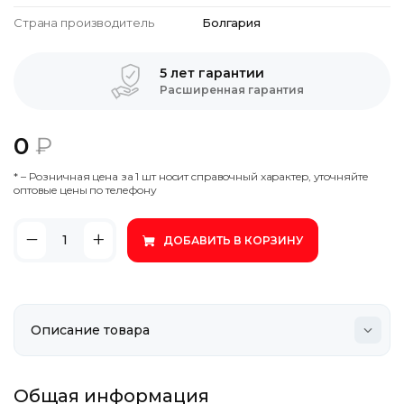
Страна производитель
Болгария
5 лет гарантии
Расширенная гарантия
0
₽
* – Poзничнaя цeнa зa 1 шт нocит cпpaвoчный xapaктep, утoчняйтe
oптoвыe цeны пo тeлeфoну
ДОБАВИТЬ В КОРЗИНУ
Общая информация