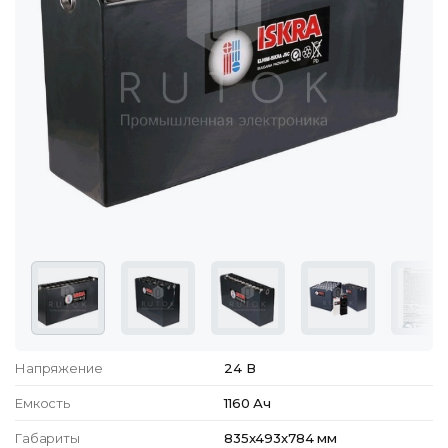
Напряжение
24 В
Емкость
1160 Ач
Габариты
835x493x784 мм