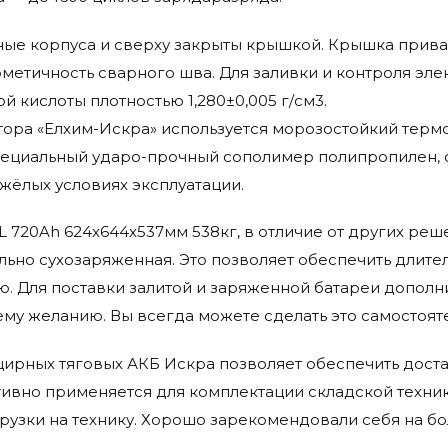
ые корпуса и сверху закрыты крышкой. Крышка прива
метичность сварного шва. Для заливки и контроля эле
 кислоты плотностью 1,280±0,005 г/см3.
тора «Елхим-Искра» используется морозостойкий тер
специальный ударо-прочный сополимер полипропилен,
жёлых условиях эксплуатации.
zSL 720Ah 624x644x537мм 538кг, в отличие от других ре
ьно сухозаряженная. Это позволяет обеспечить длител
ю. Для поставки залитой и заряженной батареи дополн
му желанию. Вы всегда можете сделать это самостоят
ирных тяговых АКБ Искра позволяет обеспечить доста
ктивно применяется для комплектации складской техн
рузки на технику. Хорошо зарекомендовали себя на б