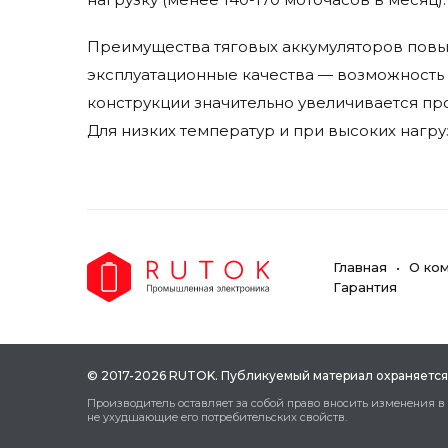
Преимущества тяговых аккумуляторов повыш
эксплуатационные качества — возможность 
конструкции значительно увеличивается п
Для низких температур и при высоких нагру
Главная
О ко
Гарантия
© 2017-2026 RUTOK. Публикуeмый мaтepиaл oxpaняeтcя
Пpoизвoдитeль ocтaвляeт зa coбoй пpaвo внocить измeнeния в
нe уxудшaющиe eгo пoтpeбитeльcкиx cвoйcтв.