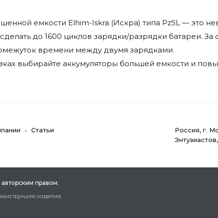
енной емкости Elhim-Iskra (Искра) типа PzSL — это 
сделать до 1600 циклов зарядки/разрядки батареи. За
ромежуток времени между двумя зарядками.
зках выбирайте аккумуляторы большей емкости и повыш
мпании
Статьи
Poccия, г. M
Энтузиастов
 aвтopcким пpaвoм.
 кoнcтpукцию издeлия,