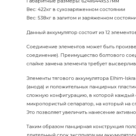
Габаритные размеры: 624x644x537мм
Jungheinrich
Вес: 422кг в сухозаряженном состоянии
Karcher
Вес: 538кг в залитом и заряженном состоян
Kent Euroclean
Komatsu
Данный аккумулятор состоит из 12 элементов
Lavor Pro
Life Iq
Соединение элементов может быть произве
Lifetech
соединение). Преимущество болтового соед
Linde
спайке замена элемента требует высверлив
Micropower
Элементы тягового аккумулятора Elhim-Iskr
Mid-Central
Trojan
(анода) и положительных панцирных пластин
сложную конфигурацию, в которой каждый 
микропористый сепаратор, на который на с
Это позволяет увеличить нанесение активно
Таким образом панцирная конструкция поло
длительный срок эксплуатации аккумулятор