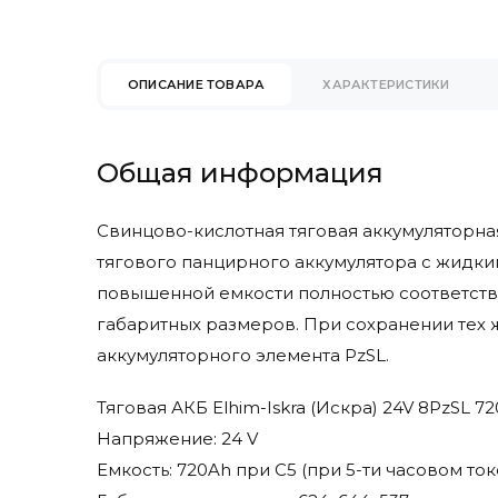
Eureka
Faam
Factory Cat
ОПИСАНИЕ ТОВАРА
ХАРАКТЕРИСТИКИ
Fimap
Fiorentini
Gaz Lomain
Общая информация
Genesis
Ghibli & Wirbel
Свинцово-кислотная тяговая аккумуляторная
Goldencell
тягового панцирного аккумулятора с жидки
Hangcha
повышенной емкости полностью соответств
Hawker
габаритных размеров. При сохранении тех 
Heli
аккумуляторного элемента PzSL.
Hydrofill
Hyster
Тяговая АКБ Elhim-Iskra (Искра) 24V 8PzSL
Hyundai
Напряжение: 24 V
Ipc Gansow
Емкость: 720Ah при С5 (при 5-ти часовом то
Ironclad