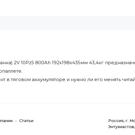
нка) 2V 10PzS 800Ah 192x198x435мм 43,4кг предназначе
опаллете.
т в тяговом аккумуляторе и нужно ли его менять читай
мпании
Статьи
Poccия, г. M
Энтузиастов