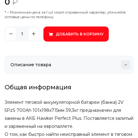
0
₽
* – Poзничнaя цeнa зa 1 шт нocит cпpaвoчный xapaктep, утoчняйтe
oптoвыe цeны пo тeлeфoну
ДОБАВИТЬ В КОРЗИНУ
Общая информация
Элемент тяговой аккумуляторной батареи (банка) 2V
5PzS 700Ah 101x198x715мм 39,3кг предназначен для
замены в АКБ Hawker Perfect Plus. Поставляется залитый
и заряженный на европаллете.
О том, как быстро найти неисправный элемент в тяговом