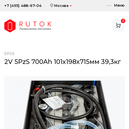
Меню
+7 (495) 488-67-04
Москва
0
АККУМУЛЯТОРЫ
ЗАРЯДНЫЕ УСТРОЙСТВА
5PzS
АКСЕССУАРЫ
2V 5PzS 700Ah 101x198x715мм 39,3кг
СКИДКИ И АКЦИИ