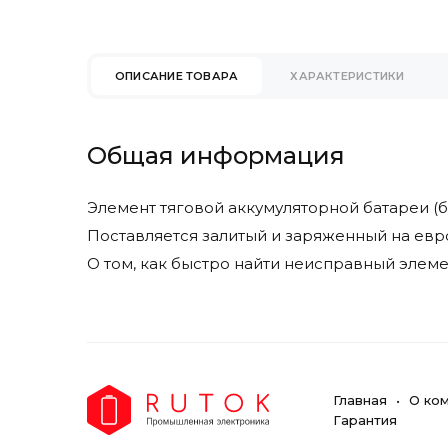
Eureka
Faam
Factory Cat
ОПИСАНИЕ ТОВАРА
ХАРАКТЕРИСТИКИ
Fimap
Fiorentini
Gaz Lomain
Общая информация
Genesis
Ghibli & Wirbel
Элемент тяговой аккумуляторной батареи (ба
Goldencell
Поставляется залитый и заряженный на евр
Hangcha
О том, как быстро найти неисправный элеме
Hawker
Heli
Hydrofill
Hyster
Hyundai
Главная
О ко
Ipc Gansow
Гарантия
Ironclad