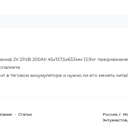
нка) 2V 2PzB 200Ah 45x157,5x633мм 12,9кг предназначен
опаллете.
нт в тяговом аккумуляторе и нужно ли его менять чита
мпании
Статьи
Poccия, г. M
Энтузиастов