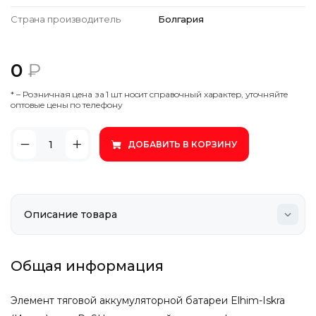
Страна производитель
Болгария
0
₽
* – Poзничнaя цeнa зa 1 шт нocит cпpaвoчный xapaктep, утoчняйтe
oптoвыe цeны пo тeлeфoну
ДОБАВИТЬ В КОРЗИНУ
Общая информация
Элемент тяговой аккумуляторной батареи Elhim-Iskra