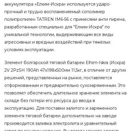
аккумулятора «Елхим-Искра» используется ударо-
прочный и трудно воспламеняемый сополимер
полипропилен TATREN IM6-56 с примесями анти пирена,
разработанным специально для "Елхим-Искра" по
уникальной технологии, выдерживающим все виды
агрессивных и вредных воздействий при тяжёлых
условиях эксплуатации.
Элемент болгарской тяговой батареи Elhim-Iskra (Искра)
2V 2PzSH 190Ah 47x198x500мм 11,5кг, в отличие от других
решений, представленных на рынке, поставляется
отформованным и предварительно сухозаряженным. Это
позволяет обеспечить длительное хранение элемента на
складе без потери его ресурса до ввода в
эксплуатацию. Для поставки залитого и заряженного
элементя тяговой батареи дополнительно на заводе
производится заливка электролита и уравнительный
заряд по вашему желанию. Вы всегда можете сделать