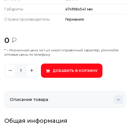
Габариты
47x198x541 мм
Страна производитель
Германия
0
₽
* – Poзничнaя цeнa зa 1 шт нocит cпpaвoчный xapaктep, утoчняйтe
oптoвыe цeны пo тeлeфoну
ДОБАВИТЬ В КОРЗИНУ
Общая информация