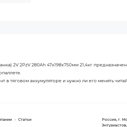
нка) 2V 2PzV 280Ah 47x198x750мм 21,4кг предназначен 
опаллете.
т в тяговом аккумуляторе и нужно ли его менять читай
мпании
Статьи
Poccия, г. M
Энтузиастов