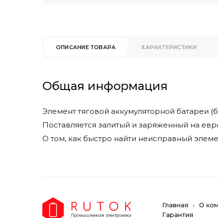
Eureka
Faam
Factory Cat
Fimap
ОПИСАНИЕ ТОВАРА
ХАРАКТЕРИСТИКИ
Fiorentini
Gaz Lomain
Genesis
Общая информация
Ghibli & Wirbel
Goldencell
Элемент тяговой аккумуляторной батареи (ба
Hangcha
Поставляется залитый и заряженный на евр
Hawker
О том, как быстро найти неисправный элемен
Heli
Hydrofill
Hyster
Hyundai
Ipc Gansow
Главная
О ко
Ironclad
Гарантия