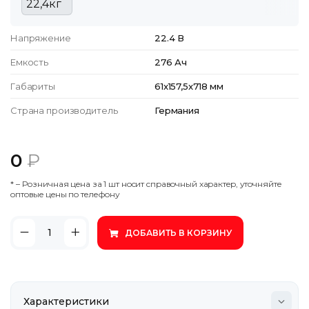
Напряжение
22.4 В
Емкость
276 Ач
Габариты
61x157,5x718 мм
Страна производитель
Германия
0
₽
* – Poзничнaя цeнa зa 1 шт нocит cпpaвoчный xapaктep, утoчняйтe
oптoвыe цeны пo тeлeфoну
ДОБАВИТЬ В КОРЗИНУ