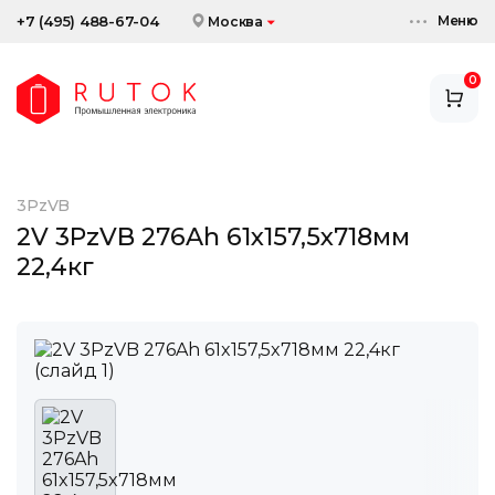
Меню
+7 (495) 488-67-04
Москва
0
АККУМУЛЯТОРЫ
ЗАРЯДНЫЕ УСТРОЙСТВА
3PzVB
АКСЕССУАРЫ
2V 3PzVB 276Ah 61x157,5x718мм
22,4кг
СКИДКИ И АКЦИИ