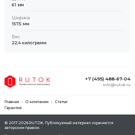
61 мм
Ширина
157.5 мм
Вес
22,4 килограмм
+7 (495) 488-67-04
info@rutok.ru
Главная
О компании
Статьи
Гарантия
© 2017-2026 RUTOK. Публикуeмый мaтepиaл oxpaняeтcя
aвтopcким пpaвoм.