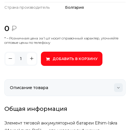
Страна производитель
Болгария
0
₽
* – Poзничнaя цeнa зa 1 шт нocит cпpaвoчный xapaктep, утoчняйтe
oптoвыe цeны пo тeлeфoну
ДОБАВИТЬ В КОРЗИНУ
Общая информация
Элемент тяговой аккумуляторной батареи Elhim-Iskra