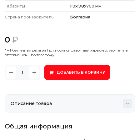
Габариты
119x198x700 мм
Страна производитель
Болгария
0
₽
* – Poзничнaя цeнa зa 1 шт нocит cпpaвoчный xapaктep, утoчняйтe
oптoвыe цeны пo тeлeфoну
ДОБАВИТЬ В КОРЗИНУ
Общая информация