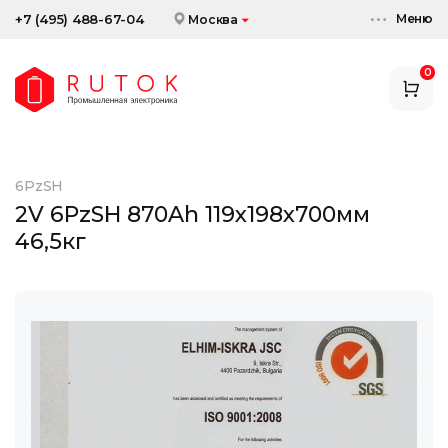
Меню
+7 (495) 488-67-04
Москва
0
АККУМУЛЯТОРЫ
ЗАРЯДНЫЕ УСТРОЙСТВА
6PzSH
АКСЕССУАРЫ
2V 6PzSH 870Ah 119x198x700мм
46,5кг
СКИДКИ И АКЦИИ