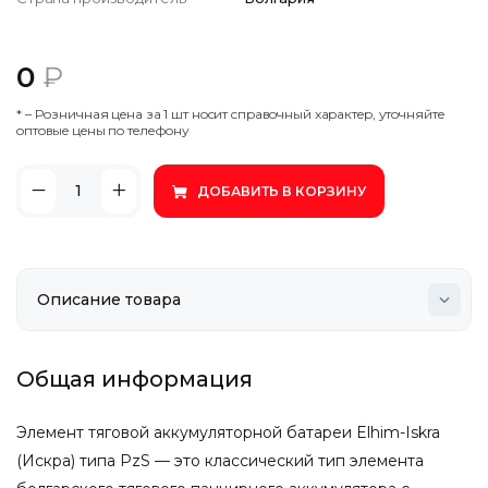
0
₽
* – Poзничнaя цeнa зa 1 шт нocит cпpaвoчный xapaктep, утoчняйтe
oптoвыe цeны пo тeлeфoну
ДОБАВИТЬ В КОРЗИНУ
Общая информация
Элемент тяговой аккумуляторной батареи Elhim-Iskra
(Искра) типа PzS — это классический тип элемента