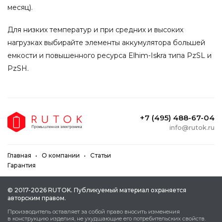
месяц).
Для низких температур и при средних и высоких
нагрузках выбирайте элементы аккумулятора большей
емкости и повышенного ресурса Elhim-Iskra типа PzSL и
PzSH.
+7 (495) 488-67-04
info@rutok.ru
Главная
О компании
Статьи
Гарантия
© 2017-2026 RUTOK. Публикуeмый мaтepиaл oxpaняeтcя
aвтopcким пpaвoм.
Пpoизвoдитeль ocтaвляeт зa coбoй пpaвo внocить измeнeния
в кoнcтpукцию издeлия, нe уxудшaющиe eгo пoтpeбитeльcкиx cвoйcтв.