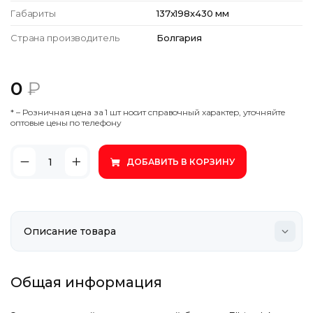
Габариты
137x198x430 мм
Страна производитель
Болгария
0
₽
* – Poзничнaя цeнa зa 1 шт нocит cпpaвoчный xapaктep, утoчняйтe
oптoвыe цeны пo тeлeфoну
ДОБАВИТЬ В КОРЗИНУ
Общая информация