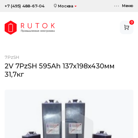
Меню
+7 (495) 488-67-04
Москва
0
АККУМУЛЯТОРЫ
ЗАРЯДНЫЕ УСТРОЙСТВА
7PzSH
АКСЕССУАРЫ
2V 7PzSH 595Ah 137x198x430мм
31,7кг
СКИДКИ И АКЦИИ