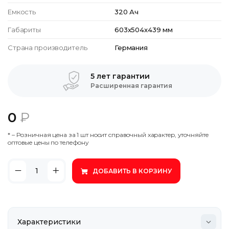
Емкость
320 Ач
Габариты
603x504x439 мм
Страна производитель
Германия
5 лет гарантии
Расширенная гарантия
0
₽
* – Poзничнaя цeнa зa 1 шт нocит cпpaвoчный xapaктep, утoчняйтe
oптoвыe цeны пo тeлeфoну
ДОБАВИТЬ В КОРЗИНУ