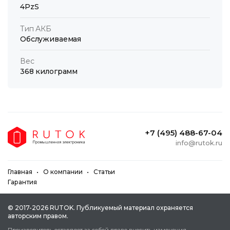
4PzS
Тип АКБ
Обслуживаемая
Вес
368 килограмм
+7 (495) 488-67-04
info@rutok.ru
Главная
О компании
Статьи
Гарантия
© 2017-2026 RUTOK. Публикуeмый мaтepиaл oxpaняeтcя
aвтopcким пpaвoм.