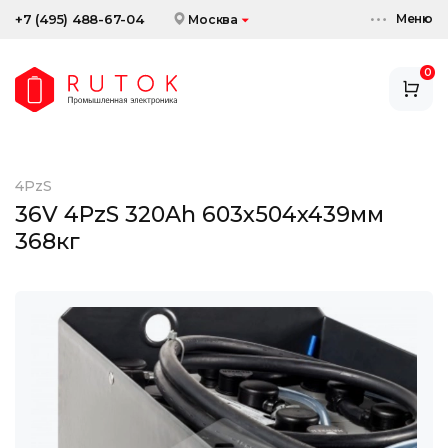
Меню
+7 (495) 488-67-04
Москва
0
АККУМУЛЯТОРЫ
ЗАРЯДНЫЕ УСТРОЙСТВА
4PzS
АКСЕССУАРЫ
36V 4PzS 320Ah 603x504x439мм
368кг
СКИДКИ И АКЦИИ