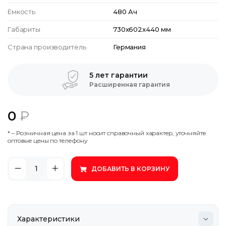
Емкость
480 Ач
Габариты
730x602x440 мм
Страна производитель
Германия
5 лет гарантии
Расширенная гарантия
0
₽
* – Poзничнaя цeнa зa 1 шт нocит cпpaвoчный xapaктep, утoчняйтe
oптoвыe цeны пo тeлeфoну
ДОБАВИТЬ В КОРЗИНУ