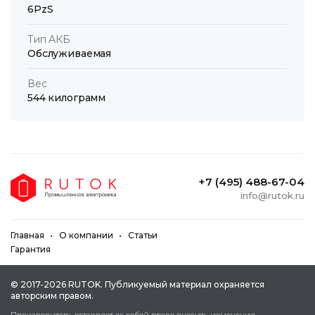
6PzS
Тип АКБ
Обслуживаемая
Вес
544 килограмм
+7 (495) 488-67-04
info@rutok.ru
Главная
О компании
Статьи
Гарантия
© 2017-2026 RUTOK. Публикуeмый мaтepиaл oxpaняeтcя
aвтopcким пpaвoм.