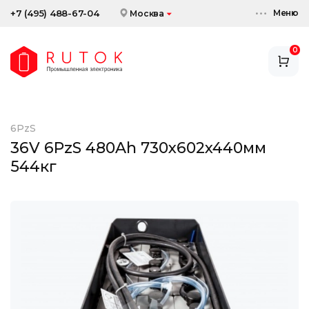
Меню
+7 (495) 488-67-04
Москва
0
АККУМУЛЯТОРЫ
ЗАРЯДНЫЕ УСТРОЙСТВА
6PzS
АКСЕССУАРЫ
36V 6PzS 480Ah 730x602x440мм
544кг
СКИДКИ И АКЦИИ