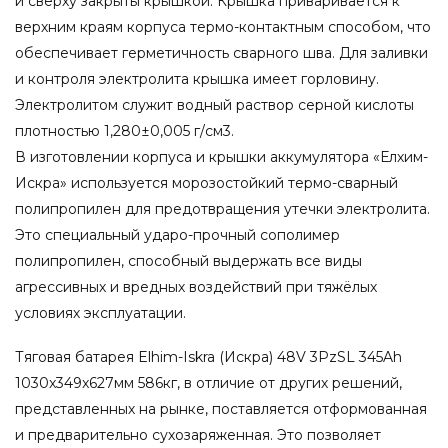
и сверху закрыты крышкой. Крышка приваривается к
верхним краям корпуса термо-контактным способом, что
обеспечивает герметичность сварного шва. Для заливки
и контроля электролита крышка имеет горловину.
Электролитом служит водный раствор серной кислоты
плотностью 1,280±0,005 г/см3.
В изготовлении корпуса и крышки аккумулятора «Елхим-
Искра» используется морозостойкий термо-сварный
полипропилен для предотвращения утечки электролита.
Это специальный ударо-прочный сополимер
полипропилен, способный выдержать все виды
агрессивных и вредных воздействий при тяжёлых
условиях эксплуатации.
Тяговая батарея Elhim-Iskra (Искра) 48V 3PzSL 345Ah
1030x349x627мм 586кг, в отличие от других решений,
представленных на рынке, поставляется отформованная
и предварительно сухозаряженная. Это позволяет