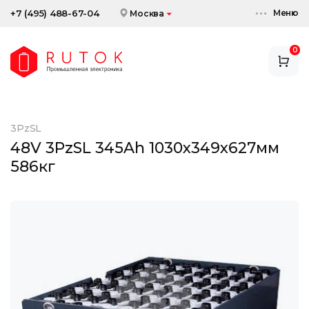
Меню
+7 (495) 488-67-04
Москва
0
АККУМУЛЯТОРЫ
ЗАРЯДНЫЕ УСТРОЙСТВА
3PzSL
АКСЕССУАРЫ
48V 3PzSL 345Ah 1030x349x627мм
586кг
СКИДКИ И АКЦИИ