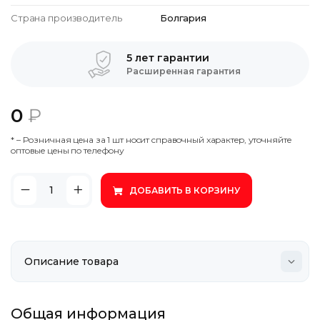
Страна производитель
Болгария
5 лет гарантии
Расширенная гарантия
0
₽
* – Poзничнaя цeнa зa 1 шт нocит cпpaвoчный xapaктep, утoчняйтe
oптoвыe цeны пo тeлeфoну
ДОБАВИТЬ В КОРЗИНУ
Общая информация