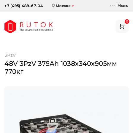
Меню
+7 (495) 488-67-04
Москва
0
АККУМУЛЯТОРЫ
ЗАРЯДНЫЕ УСТРОЙСТВА
3PzV
АКСЕССУАРЫ
48V 3PzV 375Ah 1038x340x905мм
770кг
СКИДКИ И АКЦИИ