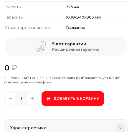
Емкость
375 Ач
Габариты
1038x340x905 мм
Страна производитель
Германия
5 лет гарантии
Расширенная гарантия
0
₽
* – Poзничнaя цeнa зa 1 шт нocит cпpaвoчный xapaктep, утoчняйтe
oптoвыe цeны пo тeлeфoну
ДОБАВИТЬ В КОРЗИНУ