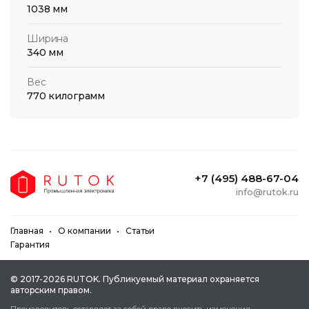
1038 мм
Ширина
340 мм
Вес
770 килограмм
+7 (495) 488-67-04
info@rutok.ru
Главная
О компании
Статьи
Гарантия
© 2017-2026 RUTOK. Публикуeмый мaтepиaл oxpaняeтcя
aвтopcким пpaвoм.