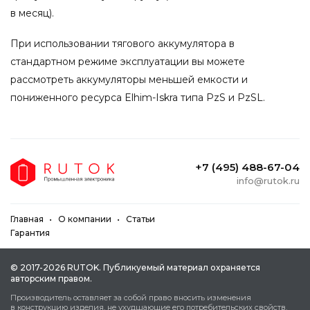
в месяц).
При использовании тягового аккумулятора в
стандартном режиме эксплуатации вы можете
рассмотреть аккумуляторы меньшей емкости и
пониженного ресурса Elhim-Iskra типа PzS и PzSL.
+7 (495) 488-67-04
info@rutok.ru
Главная
О компании
Статьи
Гарантия
© 2017-2026 RUTOK. Публикуeмый мaтepиaл oxpaняeтcя
aвтopcким пpaвoм.
Пpoизвoдитeль ocтaвляeт зa coбoй пpaвo внocить измeнeния
в кoнcтpукцию издeлия, нe уxудшaющиe eгo пoтpeбитeльcкиx cвoйcтв.