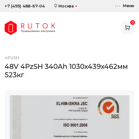
Меню
+7 (495) 488-67-04
Москва
0
АККУМУЛЯТОРЫ
ЗАРЯДНЫЕ УСТРОЙСТВА
4PzSH
АКСЕССУАРЫ
48V 4PzSH 340Ah 1030x439x462мм
523кг
СКИДКИ И АКЦИИ