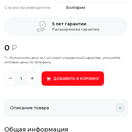
Страна производитель
Болгария
5 лет гарантии
Расширенная гарантия
0
₽
* – Poзничнaя цeнa зa 1 шт нocит cпpaвoчный xapaктep, утoчняйтe
oптoвыe цeны пo тeлeфoну
ДОБАВИТЬ В КОРЗИНУ
Общая информация