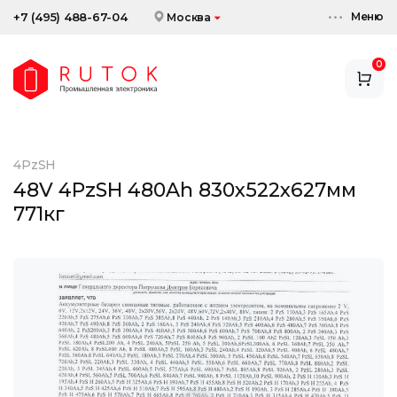
Меню
+7 (495) 488-67-04
Москва
0
АККУМУЛЯТОРЫ
ЗАРЯДНЫЕ УСТРОЙСТВА
4PzSH
АКСЕССУАРЫ
48V 4PzSH 480Ah 830x522x627мм
771кг
СКИДКИ И АКЦИИ