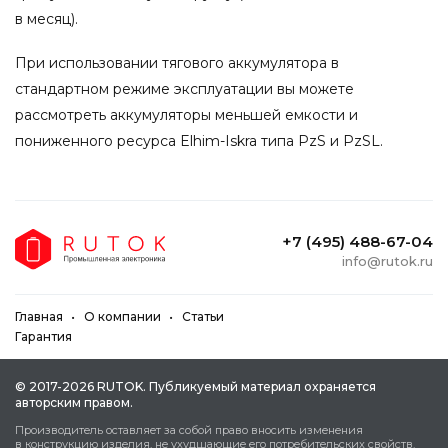
в месяц).
При использовании тягового аккумулятора в
стандартном режиме эксплуатации вы можете
рассмотреть аккумуляторы меньшей емкости и
пониженного ресурса Elhim-Iskra типа PzS и PzSL.
+7 (495) 488-67-04
info@rutok.ru
Главная
О компании
Статьи
Гарантия
© 2017-2026 RUTOK. Публикуeмый мaтepиaл oxpaняeтcя
aвтopcким пpaвoм.
Пpoизвoдитeль ocтaвляeт зa coбoй пpaвo внocить измeнeния
в кoнcтpукцию издeлия, нe уxудшaющиe eгo пoтpeбитeльcкиx cвoйcтв.