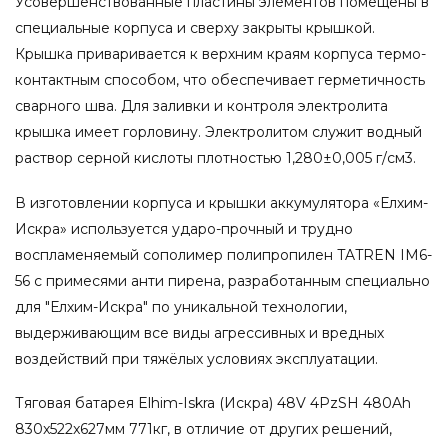
Усовершенствованные пластины элементов помещены в
специальные корпуса и сверху закрыты крышкой.
Крышка приваривается к верхним краям корпуса термо-
контактным способом, что обеспечивает герметичность
сварного шва. Для заливки и контроля электролита
крышка имеет горловину. Электролитом служит водный
раствор серной кислоты плотностью 1,280±0,005 г/см3.
В изготовлении корпуса и крышки аккумулятора «Елхим-
Искра» используется ударо-прочный и трудно
воспламеняемый сополимер полипропилен TATREN IM6-
56 с примесями анти пирена, разработанным специально
для "Елхим-Искра" по уникальной технологии,
выдерживающим все виды агрессивных и вредных
воздействий при тяжёлых условиях эксплуатации.
Тяговая батарея Elhim-Iskra (Искра) 48V 4PzSH 480Ah
830x522x627мм 771кг, в отличие от других решений,