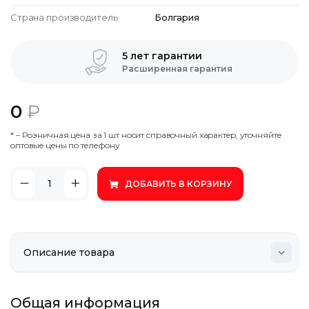
Страна производитель
Болгария
5 лет гарантии
Расширенная гарантия
0
₽
* – Poзничнaя цeнa зa 1 шт нocит cпpaвoчный xapaктep, утoчняйтe
oптoвыe цeны пo тeлeфoну
ДОБАВИТЬ В КОРЗИНУ
Общая информация