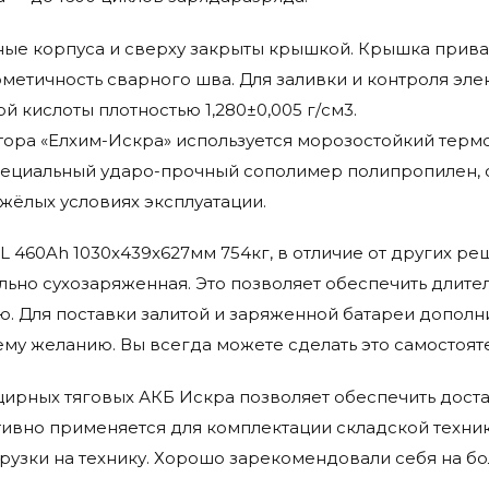
ые корпуса и сверху закрыты крышкой. Крышка прива
метичность сварного шва. Для заливки и контроля эле
 кислоты плотностью 1,280±0,005 г/см3.
тора «Елхим-Искра» используется морозостойкий тер
специальный ударо-прочный сополимер полипропилен,
жёлых условиях эксплуатации.
zSL 460Ah 1030x439x627мм 754кг, в отличие от других р
ьно сухозаряженная. Это позволяет обеспечить длител
ю. Для поставки залитой и заряженной батареи дополн
му желанию. Вы всегда можете сделать это самостоят
ирных тяговых АКБ Искра позволяет обеспечить доста
ктивно применяется для комплектации складской техн
рузки на технику. Хорошо зарекомендовали себя на б