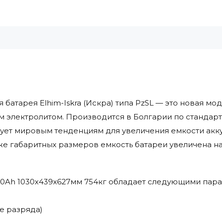
 батарея Elhim-Iskra (Искра) типа PzSL — это новая м
м электролитом. Производится в Болгарии по стандар
ует мировым тенденциям для увеличения емкости акк
же габаритных размеров емкость батареи увеличена на
 460Ah 1030x439x627мм 754кг обладает следующими пар
ке разряда)