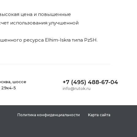
невысокая цена и повышенные
 счет использования улучшенной
енного ресурса Elhim-Iskra типа PzSH.
+7 (495) 488-67-04
ocквa, шоссе
, 29к4-5
info@rutok.ru
Политика конфиденциальности
Kapтa caйтa