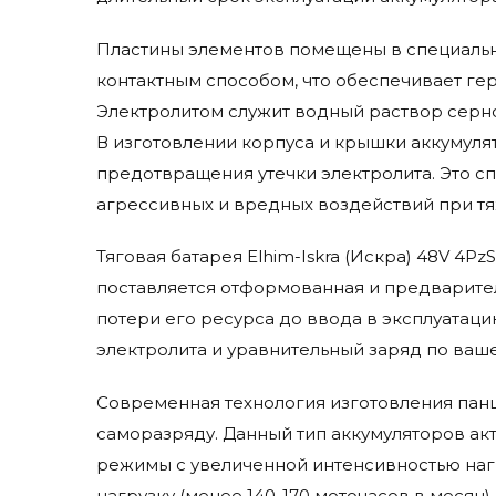
Пластины элементов помещены в специальн
контактным способом, что обеспечивает гер
Электролитом служит водный раствор серной
В изготовлении корпуса и крышки аккумуля
предотвращения утечки электролита. Это 
агрессивных и вредных воздействий при тя
Тяговая батарея Elhim-Iskra (Искра) 48V 4P
поставляется отформованная и предварител
потери его ресурса до ввода в эксплуатаци
электролита и уравнительный заряд по ваше
Современная технология изготовления панц
саморазряду. Данный тип аккумуляторов а
режимы с увеличенной интенсивностью наг
нагрузку (менее 140-170 моточасов в месяц).