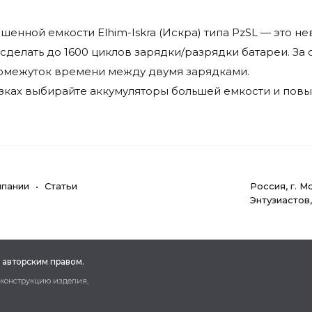
енной емкости Elhim-Iskra (Искра) типа PzSL — это 
сделать до 1600 циклов зарядки/разрядки батареи. За
ромежуток времени между двумя зарядками.
зках выбирайте аккумуляторы большей емкости и повыш
мпании
Статьи
Poccия, г. M
Энтузиастов
 aвтopcким пpaвoм.
 кoнcтpукцию издeлия,