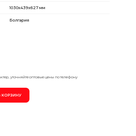
Для поездов
1030x439x627 мм
ЛИТИЙ-ИОННЫЕ
Для тепловозов
Тяговые литий-ионные АКБ
Болгария
ДЛЯ РЕЗЕРВНОГО И АВТОНОМНОГО ПИТАНИ
ГЕЛЕВЫЕ
Тяговые гелевые аккумуляторы
ДЛЯ СИСТЕМ ТЕЛЕКОММУНИКАЦИИ И СВЯЗИ
Стационарные гелевые аккумуляторы
Стартерные гелевые аккумуляторы
ДЛЯ ЭЛЕКТРОСТАНЦИЙ
AGM
aктep, утoчняйтe oптoвыe цeны пo тeлeфoну
Стационарные AGM аккумуляторы
Тяговые AGM аккумуляторы
В КОРЗИНУ