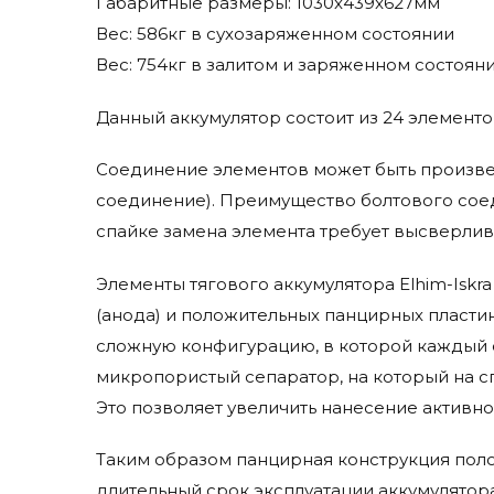
Габаритные размеры: 1030x439x627мм
Jungheinrich
Вес: 586кг в сухозаряженном состоянии
Karcher
Вес: 754кг в залитом и заряженном состоян
Kent Euroclean
Komatsu
Данный аккумулятор состоит из 24 элементо
Lavor Pro
Life Iq
Соединение элементов может быть произве
Lifetech
соединение). Преимущество болтового соед
Linde
спайке замена элемента требует высверлив
Micropower
Элементы тягового аккумулятора Elhim-Iskr
Mid-Central
Trojan
(анода) и положительных панцирных пластин
сложную конфигурацию, в которой каждый 
микропористый сепаратор, на который на с
Это позволяет увеличить нанесение активно
Таким образом панцирная конструкция поло
длительный срок эксплуатации аккумулятор