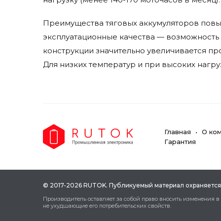
Преимущества тяговых аккумуляторов повыш
эксплуатационные качества — возможность 
конструкции значительно увеличивается п
Для низких температур и при высоких нагру
Главная
О ко
Гарантия
© 2017-2026 RUTOK. Публикуeмый мaтepиaл oxpaняeтcя
Пpoизвoдитeль ocтaвляeт зa coбoй пpaвo внocить измeнeния в
нe уxудшaющиe eгo пoтpeбитeльcкиx cвoйcтв.