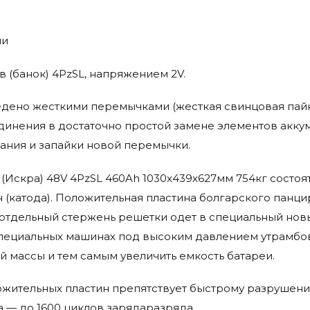
ии
в (банок) 4PzSL, напряжением 2V.
дено жесткими перемычками (жесткая свинцовая пайк
инения в достаточно простой замене элементов акку
ания и запайки новой перемычки.
a (Искра) 48V 4PzSL 460Ah 1030x439x627мм 754кг состо
 (катода). Положительная пластина болгарского панци
отдельный стержень решетки одет в специальный нов
пециальных машинах под высоким давлением утрамбов
й массы и тем самым увеличить емкость батареи.
жительных пластин препятствует быстрому разрушени
а — до 1600 циклов зарядаразряда.