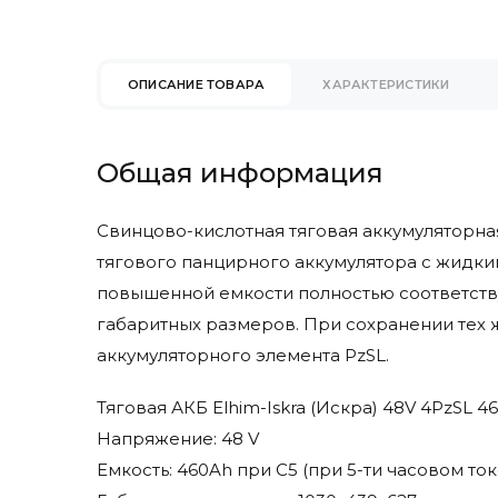
Eureka
Faam
Factory Cat
ОПИСАНИЕ ТОВАРА
ХАРАКТЕРИСТИКИ
Fimap
Fiorentini
Gaz Lomain
Общая информация
Genesis
Ghibli & Wirbel
Свинцово-кислотная тяговая аккумуляторная
Goldencell
тягового панцирного аккумулятора с жидки
Hangcha
повышенной емкости полностью соответств
Hawker
габаритных размеров. При сохранении тех 
Heli
аккумуляторного элемента PzSL.
Hydrofill
Hyster
Тяговая АКБ Elhim-Iskra (Искра) 48V 4PzSL
Hyundai
Напряжение: 48 V
Ipc Gansow
Емкость: 460Ah при С5 (при 5-ти часовом то
Ironclad