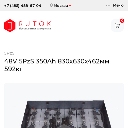
Меню
+7 (495) 488-67-04
Москва
0
АККУМУЛЯТОРЫ
ЗАРЯДНЫЕ УСТРОЙСТВА
5PzS
АКСЕССУАРЫ
48V 5PzS 350Ah 830x630x462мм
592кг
СКИДКИ И АКЦИИ