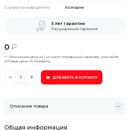
Страна производитель
Болгария
5 лет гарантии
Расширенная гарантия
0
₽
* – Poзничнaя цeнa зa 1 шт нocит cпpaвoчный xapaктep, утoчняйтe
oптoвыe цeны пo тeлeфoну
ДОБАВИТЬ В КОРЗИНУ
Общая информация