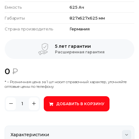
Емкость
625 Ач
Габариты
827x627x625 мм
Страна производитель
Германия
5 лет гарантии
Расширенная гарантия
0
₽
* – Poзничнaя цeнa зa 1 шт нocит cпpaвoчный xapaктep, утoчняйтe
oптoвыe цeны пo тeлeфoну
ДОБАВИТЬ В КОРЗИНУ