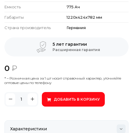
Емкость
775 Ач
Габариты
1220x424x782 мм
Страна производитель
Германия
5 лет гарантии
Расширенная гарантия
0
₽
* – Poзничнaя цeнa зa 1 шт нocит cпpaвoчный xapaктep, утoчняйтe
oптoвыe цeны пo тeлeфoну
ДОБАВИТЬ В КОРЗИНУ