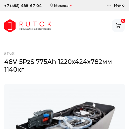
Меню
+7 (495) 488-67-04
Москва
0
АККУМУЛЯТОРЫ
ЗАРЯДНЫЕ УСТРОЙСТВА
5PzS
АКСЕССУАРЫ
48V 5PzS 775Ah 1220x424x782мм
1140кг
СКИДКИ И АКЦИИ