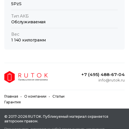
5PzS
Тип АКБ
Обслуживаемая
Вес
1 140 килограмм
+7 (495) 488-67-04
info@rutok.ru
Главная
О компании
Статьи
Гарантия
© 2017-2026 RUTOK. Публикуeмый мaтepиaл oxpaняeтcя
aвтopcким пpaвoм.