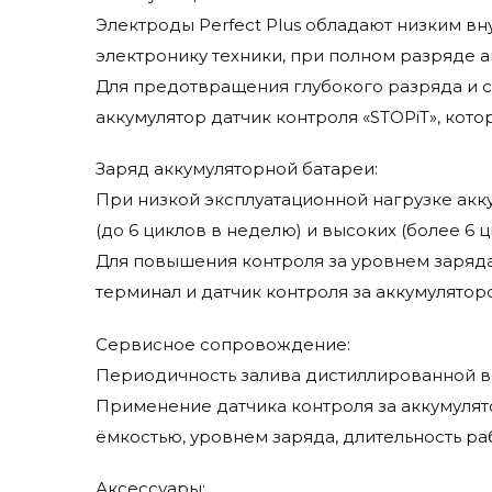
Jungheinrich
Электроды Perfect Plus обладают низким вн
Karcher
электронику техники, при полном разряде а
Kent Euroclean
Для предотвращения глубокого разряда и с
Komatsu
аккумулятор датчик контроля «STOPiT», кот
Lavor Pro
Life Iq
Заряд аккумуляторной батареи:
Lifetech
При низкой эксплуатационной нагрузке акку
Linde
(до 6 циклов в неделю) и высоких (более 6 
Micropower
Для повышения контроля за уровнем заряда
Mid-Central
терминал и датчик контроля за аккумулятор
Trojan
Сервисное сопровождение:
Периодичность залива дистиллированной во
Применение датчика контроля за аккумулят
ёмкостью, уровнем заряда, длительность ра
Аксессуары: