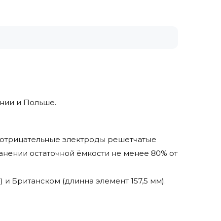
ании и Польше.
а отрицательные электроды решетчатые
анении остаточной ёмкости не менее 80% от
 и Британском (длинна элемент 157,5 мм).