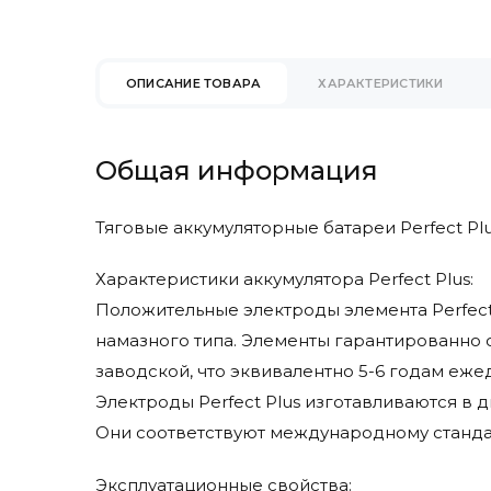
Eureka
Faam
Factory Cat
ОПИСАНИЕ ТОВАРА
ХАРАКТЕРИСТИКИ
Fimap
Fiorentini
Gaz Lomain
Общая информация
Genesis
Ghibli & Wirbel
Тяговые аккумуляторные батареи Perfect Pl
Goldencell
Hangcha
Характеристики аккумулятора Perfect Plus:
Hawker
Положительные электроды элемента Perfect
Heli
намазного типа. Элементы гарантированно 
Hydrofill
заводской, что эквивалентно 5-6 годам еже
Hyster
Электроды Perfect Plus изготавливаются в д
Hyundai
Они соответствуют международному стандар
Ipc Gansow
Ironclad
Эксплуатационные свойства: