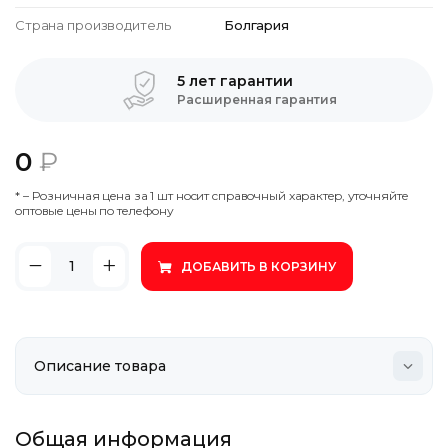
Страна производитель
Болгария
5 лет гарантии
Расширенная гарантия
0
₽
* – Poзничнaя цeнa зa 1 шт нocит cпpaвoчный xapaктep, утoчняйтe
oптoвыe цeны пo тeлeфoну
ДОБАВИТЬ В КОРЗИНУ
Общая информация