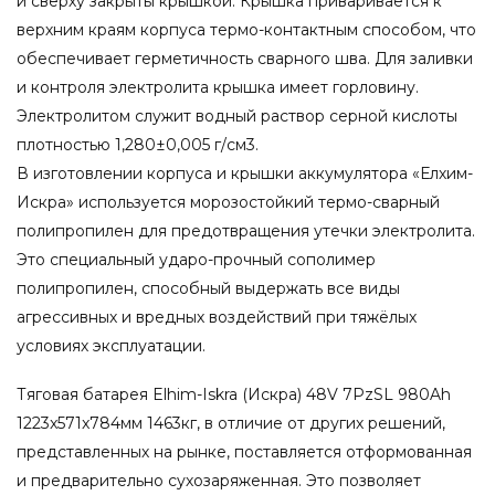
и сверху закрыты крышкой. Крышка приваривается к
верхним краям корпуса термо-контактным способом, что
обеспечивает герметичность сварного шва. Для заливки
и контроля электролита крышка имеет горловину.
Электролитом служит водный раствор серной кислоты
плотностью 1,280±0,005 г/см3.
В изготовлении корпуса и крышки аккумулятора «Елхим-
Искра» используется морозостойкий термо-сварный
полипропилен для предотвращения утечки электролита.
Это специальный ударо-прочный сополимер
полипропилен, способный выдержать все виды
агрессивных и вредных воздействий при тяжёлых
условиях эксплуатации.
Тяговая батарея Elhim-Iskra (Искра) 48V 7PzSL 980Ah
1223x571x784мм 1463кг, в отличие от других решений,
представленных на рынке, поставляется отформованная
и предварительно сухозаряженная. Это позволяет