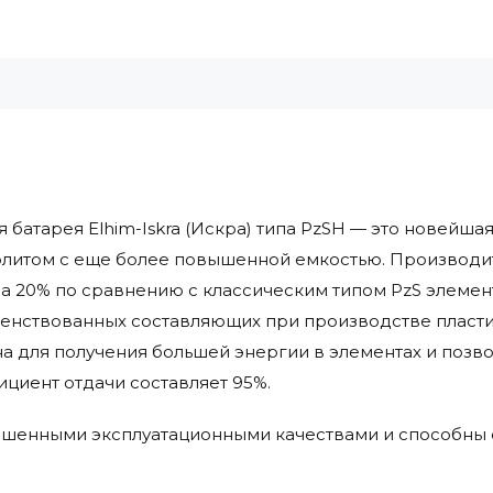
 батарея Elhim-Iskra (Искра) типа PzSH — это новейш
литом с еще более повышенной емкостью. Производит
а 20% по сравнению с классическим типом PzS элемен
шенствованных составляющих при производстве пласти
а для получения большей энергии в элементах и позв
циент отдачи составляет 95%.
ышенными эксплуатационными качествами и способны о