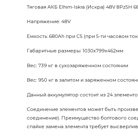
Jungheinrich
Тяговая АКБ Elhim-Iskra (Искра) 48V 8PzSH
Karcher
Kent Euroclean
Напряжение: 48V
Komatsu
Емкость: 680Ah при С5 (при 5-ти часовом то
Lavor Pro
Life Iq
Габаритные размеры: 1030x799x462мм
Lifetech
Linde
Вес: 739 кг в сухозаряженном состоянии
Micropower
Mid-Central
Вес: 950 кг в залитом и заряженном состоян
Trojan
Данный аккумулятор состоит из 24 элементо
Соединение элементов может быть произве
соединение). Преимущество болтового соед
спайке замена элемента требует высверлив