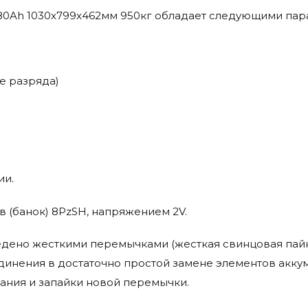
 680Ah 1030x799x462мм 950кг обладает следующими па
ке разряда)
ии.
в (банок) 8PzSH, напряжением 2V.
дено жесткими перемычками (жесткая свинцовая пайк
инения в достаточно простой замене элементов акку
ания и запайки новой перемычки.