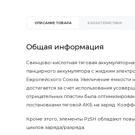
Eureka
Faam
Factory Cat
ОПИСАНИЕ ТОВАРА
ХАРАКТЕРИСТИКИ
Fimap
Fiorentini
Gaz Lomain
Общая информация
Genesis
Ghibli & Wirbel
Свинцово-кислотная тяговая аккумуляторная
Goldencell
панцирного аккумулятора с жидким электро
Hangcha
Европейского Союза. Увеличение емкости н
Hawker
достигается за счет использования усовер
Heli
отрицательных пластин была оптимизирован
Hydrofill
постановками тяговой АКБ на заряд. Коэффи
Hyster
Hyundai
Кроме этого, элементы PzSH обладают пов
Ipc Gansow
циклов заряда/разряда.
Ironclad