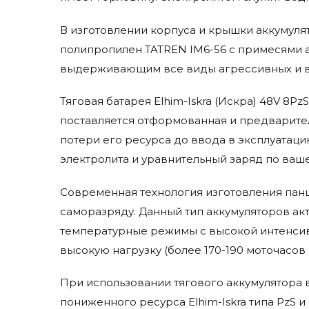
В изготовлении корпуса и крышки аккумул
полипропилен TATREN IM6-56 с примесями а
выдерживающим все виды агрессивных и вр
Тяговая батарея Elhim-Iskra (Искра) 48V 8P
поставляется отформованная и предварител
потери его ресурса до ввода в эксплуатаци
электролита и уравнительный заряд по ваше
Современная технология изготовления панц
саморазряду. Данный тип аккумуляторов ак
температурные режимы с высокой интенсив
высокую нагрузку (более 170-190 моточасов 
При использовании тягового аккумулятора 
пониженного ресурса Elhim-Iskra типа PzS и 