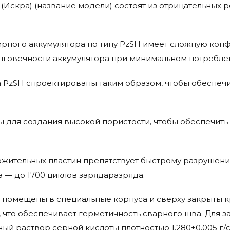
 (Искра) (название модели) состоят из отрицательных 
рного аккумулятора по типу PzSH имеет сложную кон
олговечности аккумулятора при минимальном потребле
 PzSH спроектированы таким образом, чтобы обеспечи
для создания высокой пористости, чтобы обеспечить
жительных пластин препятствует быстрому разрушени
а — до 1700 циклов зарядаразряда.
помещены в специальные корпуса и сверху закрыты 
 что обеспечивает герметичность сварного шва. Для з
ый раствор серной кислоты плотностью 1,280±0,005 г/с