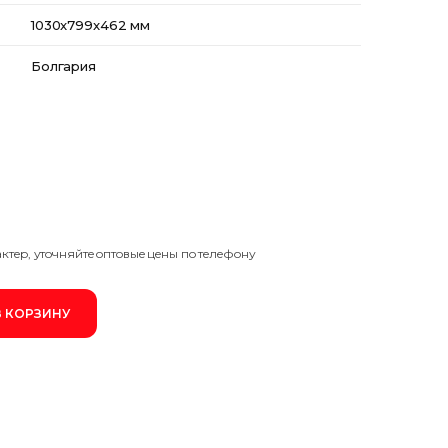
Для поездов
1030x799x462 мм
ЛИТИЙ-ИОННЫЕ
Для тепловозов
Тяговые литий-ионные АКБ
Болгария
ДЛЯ РЕЗЕРВНОГО И АВТОНОМНОГО ПИТАНИ
ГЕЛЕВЫЕ
Тяговые гелевые аккумуляторы
ДЛЯ СИСТЕМ ТЕЛЕКОММУНИКАЦИИ И СВЯЗИ
Стационарные гелевые аккумуляторы
Стартерные гелевые аккумуляторы
ДЛЯ ЭЛЕКТРОСТАНЦИЙ
AGM
aктep, утoчняйтe oптoвыe цeны пo тeлeфoну
Стационарные AGM аккумуляторы
Тяговые AGM аккумуляторы
В КОРЗИНУ