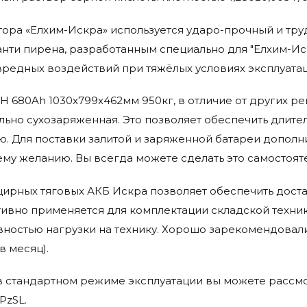
ятора «Елхим-Искра» используется ударо-прочный и т
нти пирена, разработанным специально для "Елхим-Иск
едных воздействий при тяжёлых условиях эксплуатац
zSH 680Ah 1030x799x462мм 950кг, в отличие от других 
ьно сухозаряженная. Это позволяет обеспечить длител
ю. Для поставки залитой и заряженной батареи дополн
му желанию. Вы всегда можете сделать это самостоят
ирных тяговых АКБ Искра позволяет обеспечить доста
тивно применяется для комплектации складской техн
ностью нагрузки на технику. Хорошо зарекомендовали
в месяц).
в стандартном режиме эксплуатации вы можете рассм
PzSL.