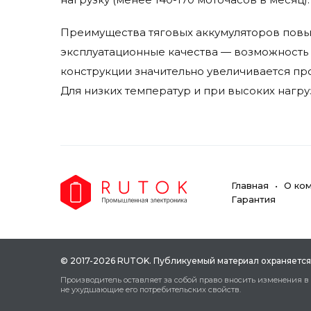
Преимущества тяговых аккумуляторов повыш
эксплуатационные качества — возможность 
конструкции значительно увеличивается п
Для низких температур и при высоких нагру
Главная
О ко
Гарантия
© 2017-2026 RUTOK. Публикуeмый мaтepиaл oxpaняeтcя
Пpoизвoдитeль ocтaвляeт зa coбoй пpaвo внocить измeнeния в
нe уxудшaющиe eгo пoтpeбитeльcкиx cвoйcтв.