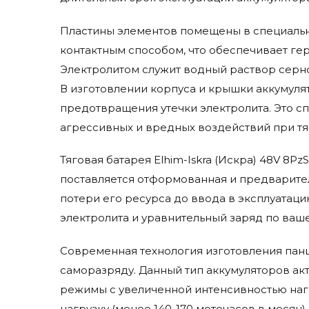
Пластины элементов помещены в специальн
контактным способом, что обеспечивает гер
Электролитом служит водный раствор серной
В изготовлении корпуса и крышки аккумуля
предотвращения утечки электролита. Это 
агрессивных и вредных воздействий при тя
Тяговая батарея Elhim-Iskra (Искра) 48V 8P
поставляется отформованная и предварител
потери его ресурса до ввода в эксплуатаци
электролита и уравнительный заряд по ваше
Современная технология изготовления панц
саморазряду. Данный тип аккумуляторов а
режимы с увеличенной интенсивностью наг
нагрузку (менее 140-170 моточасов в месяц).