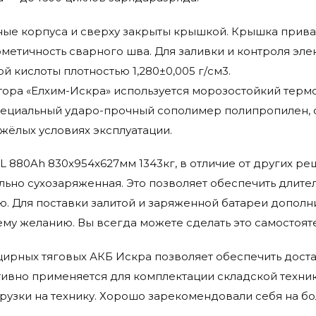
ые корпуса и сверху закрыты крышкой. Крышка прива
метичность сварного шва. Для заливки и контроля эле
 кислоты плотностью 1,280±0,005 г/см3.
тора «Елхим-Искра» используется морозостойкий тер
специальный ударо-прочный сополимер полипропилен,
жёлых условиях эксплуатации.
zSL 880Ah 830x954x627мм 1343кг, в отличие от других р
ьно сухозаряженная. Это позволяет обеспечить длител
ю. Для поставки залитой и заряженной батареи дополн
му желанию. Вы всегда можете сделать это самостоят
ирных тяговых АКБ Искра позволяет обеспечить доста
ктивно применяется для комплектации складской техн
рузки на технику. Хорошо зарекомендовали себя на б