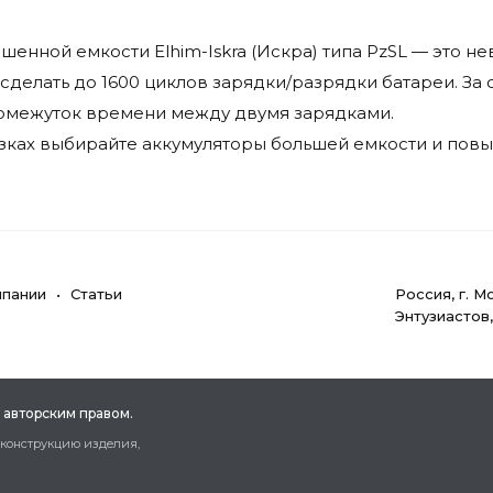
енной емкости Elhim-Iskra (Искра) типа PzSL — это 
сделать до 1600 циклов зарядки/разрядки батареи. За
ромежуток времени между двумя зарядками.
зках выбирайте аккумуляторы большей емкости и повыш
мпании
Статьи
Poccия, г. M
Энтузиастов
 aвтopcким пpaвoм.
 кoнcтpукцию издeлия,