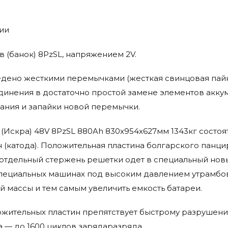
нии
в (банок) 8PzSL, напряжением 2V.
дено жесткими перемычками (жесткая свинцовая пайк
инения в достаточно простой замене элементов акку
ания и запайки новой перемычки.
a (Искра) 48V 8PzSL 880Ah 830x954x627мм 1343кг состо
 (катода). Положительная пластина болгарского панци
отдельный стержень решетки одет в специальный нов
пециальных машинах под высоким давлением утрамбов
й массы и тем самым увеличить емкость батареи.
жительных пластин препятствует быстрому разрушени
а — до 1600 циклов зарядаразряда.