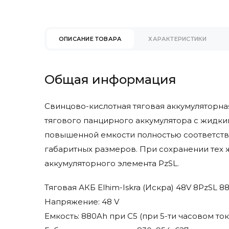
Eureka
Faam
Factory Cat
ОПИСАНИЕ ТОВАРА
ХАРАКТЕРИСТИКИ
Fimap
Fiorentini
Gaz Lomain
Общая информация
Genesis
Ghibli & Wirbel
Свинцово-кислотная тяговая аккумуляторная
Goldencell
тягового панцирного аккумулятора с жидки
Hangcha
повышенной емкости полностью соответств
Hawker
габаритных размеров. При сохранении тех 
Heli
аккумуляторного элемента PzSL.
Hydrofill
Hyster
Тяговая АКБ Elhim-Iskra (Искра) 48V 8PzSL
Hyundai
Напряжение: 48 V
Ipc Gansow
Емкость: 880Ah при С5 (при 5-ти часовом то
Ironclad