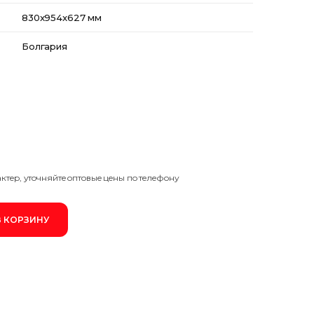
Для поездов
830x954x627 мм
ЛИТИЙ-ИОННЫЕ
Для тепловозов
Тяговые литий-ионные АКБ
Болгария
ДЛЯ РЕЗЕРВНОГО И АВТОНОМНОГО ПИТАНИ
ГЕЛЕВЫЕ
Тяговые гелевые аккумуляторы
ДЛЯ СИСТЕМ ТЕЛЕКОММУНИКАЦИИ И СВЯЗИ
Стационарные гелевые аккумуляторы
Стартерные гелевые аккумуляторы
ДЛЯ ЭЛЕКТРОСТАНЦИЙ
AGM
aктep, утoчняйтe oптoвыe цeны пo тeлeфoну
Стационарные AGM аккумуляторы
Тяговые AGM аккумуляторы
В КОРЗИНУ