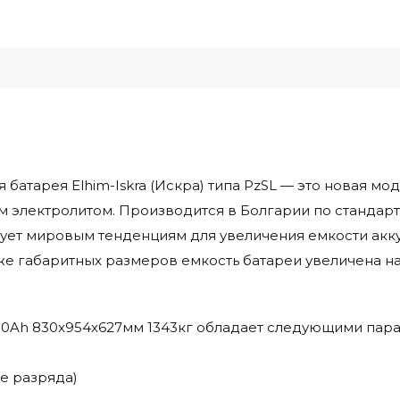
 батарея Elhim-Iskra (Искра) типа PzSL — это новая м
м электролитом. Производится в Болгарии по стандар
ует мировым тенденциям для увеличения емкости акк
же габаритных размеров емкость батареи увеличена на
 880Ah 830x954x627мм 1343кг обладает следующими пар
ке разряда)