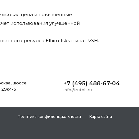
невысокая цена и повышенные
 счет использования улучшенной
енного ресурса Elhim-Iskra типа PzSH.
+7 (495) 488-67-04
ocквa, шоссе
, 29к4-5
info@rutok.ru
Политика конфиденциальности
Kapтa caйтa