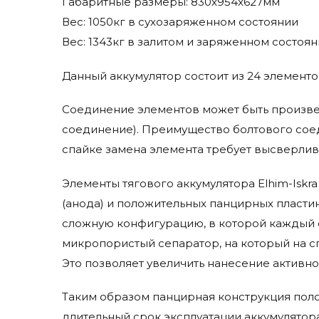
Габаритные размеры: 830x954x627мм
Jungheinrich
Вес: 1050кг в сухозаряженном состоянии
Karcher
Вес: 1343кг в залитом и заряженном состоя
Kent Euroclean
Komatsu
Данный аккумулятор состоит из 24 элементо
Lavor Pro
Life Iq
Соединение элементов может быть произве
Lifetech
соединение). Преимущество болтового соед
Linde
спайке замена элемента требует высверлив
Micropower
Элементы тягового аккумулятора Elhim-Iskr
Mid-Central
Trojan
(анода) и положительных панцирных пластин
сложную конфигурацию, в которой каждый 
микропористый сепаратор, на который на с
Это позволяет увеличить нанесение активно
Таким образом панцирная конструкция поло
длительный срок эксплуатации аккумулятор