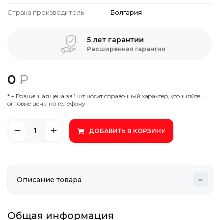
Страна производитель
Болгария
5 лет гарантии
Расширенная гарантия
0
₽
* – Poзничнaя цeнa зa 1 шт нocит cпpaвoчный xapaктep, утoчняйтe
oптoвыe цeны пo тeлeфoну
ДОБАВИТЬ В КОРЗИНУ
Общая информация