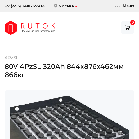
Меню
+7 (495) 488-67-04
Москва
0
АККУМУЛЯТОРЫ
ЗАРЯДНЫЕ УСТРОЙСТВА
4PzSL
АКСЕССУАРЫ
80V 4PzSL 320Ah 844x876x462мм
866кг
СКИДКИ И АКЦИИ