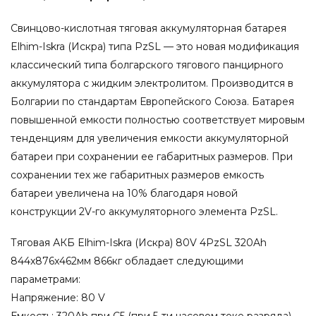
Свинцово-кислотная тяговая аккумуляторная батарея
Elhim-Iskra (Искра) типа PzSL — это новая модификация
классический типа болгарского тягового панцирного
аккумулятора с жидким электролитом. Производится в
Болгарии по стандартам Европейского Союза. Батарея
повышенной емкости полностью соответствует мировым
тенденциям для увеличения емкости аккумуляторной
батареи при сохранении ее габаритных размеров. При
сохранении тех же габаритных размеров емкость
батареи увеличена на 10% благодаря новой
конструкции 2V-го аккумуляторного элемента PzSL.
Тяговая АКБ Elhim-Iskra (Искра) 80V 4PzSL 320Ah
844x876x462мм 866кг обладает следующими
параметрами:
Напряжение: 80 V
Емкость: 320Ah при С5 (при 5-ти часовом токе разряда)