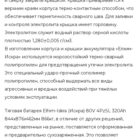
и сверху закрыты крышкой. Крышка приваривается к
верхним краям корпуса термо-контактным способом, что
обеспечивает герметичность сварного шва. Для заливки
и контроля электролита крышка имеет горловину.
Электролитом служит водный раствор серной кислоты
плотностью 1,280±0,005 г/см3.
В изготовлении корпуса и крышки аккумулятора «Елхим-
Искра» используется морозостойкий термо-сварный
полипропилен для предотвращения утечки электролита.
Это специальный ударо-прочный сополимер
полипропилен, способный выдержать все виды
агрессивных и вредных воздействий при тяжёлых
условиях эксплуатации.
Тяговая батарея Elhim-Iskra (Искра) 80V 4PzSL 320Ah
844x876x462мм 866кг, в отличие от других решений,
представленных на рынке, поставляется отформованная
и предварительно сухозаряженная. Это позволяет