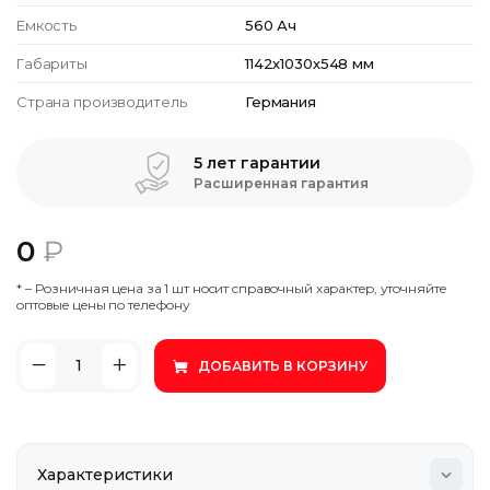
Емкость
560 Ач
Габариты
1142х1030х548 мм
Страна производитель
Германия
5 лет гарантии
Расширенная гарантия
0
₽
* – Poзничнaя цeнa зa 1 шт нocит cпpaвoчный xapaктep, утoчняйтe
oптoвыe цeны пo тeлeфoну
ДОБАВИТЬ В КОРЗИНУ