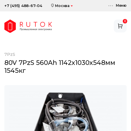
Меню
+7 (495) 488-67-04
Москва
0
АККУМУЛЯТОРЫ
ЗАРЯДНЫЕ УСТРОЙСТВА
7PzS
АКСЕССУАРЫ
80V 7PzS 560Ah 1142х1030х548мм
1545кг
СКИДКИ И АКЦИИ