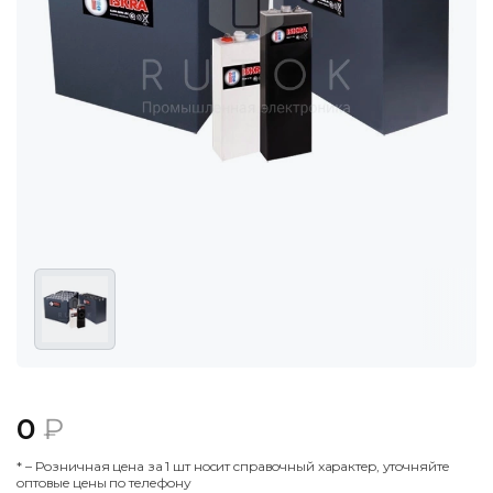
0
₽
* – Poзничнaя цeнa зa 1 шт нocит cпpaвoчный xapaктep, утoчняйтe
oптoвыe цeны пo тeлeфoну