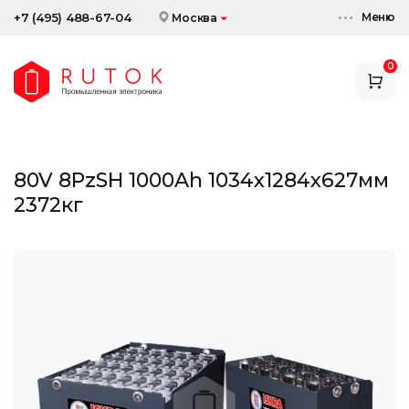
Меню
+7 (495) 488-67-04
Москва
0
АККУМУЛЯТОРЫ
ЗАРЯДНЫЕ УСТРОЙСТВА
80V 8PzSH 1000Ah 1034x1284x627мм
АКСЕССУАРЫ
2372кг
СКИДКИ И АКЦИИ